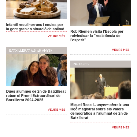
Infantil recull torrons i neules per
la gent gran en situació de solitud
Rob Riemen visita l'Escola per
reivindicar la "resistència de
VEURE MÉS
l'esperit"
VEURE MÉS
BATXILLERAT (16-18 ANYS)
NOTÍCIES
Dues alumnes de 2n de Batxillerat
reben el Premi Extraordinari de
Batxillerat 2024-2025
Miquel Roca i Junyent ofereix una
lliçó magistral sobre els valors
VEURE MÉS
democràtics a l'alumnat de 2n de
Batxillerat
VEURE MÉS