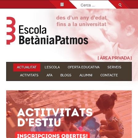
Cerca
...
[ ÀREA PRIVADA ]
ACTUALITAT
L'ESCOLA
OFERTA EDUCATIVA
SERVEIS
ACTIVITATS
AFA
BLOGS
ALUMNI
CONTACTE