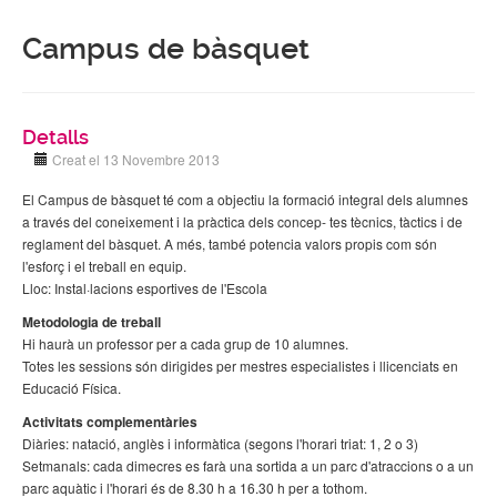
Campus de bàsquet
Detalls
Creat el 13 Novembre 2013
El Campus de bàsquet té com a objectiu la formació integral dels alumnes
a través del coneixement i la pràctica dels concep- tes tècnics, tàctics i de
reglament del bàsquet. A més, també potencia valors propis com són
l'esforç i el treball en equip.
Lloc: Instal·lacions esportives de l'Escola
Metodologia de treball
Hi haurà un professor per a cada grup de 10 alumnes.
Totes les sessions són dirigides per mestres especialistes i llicenciats en
Educació Física.
Activitats complementàries
Diàries: natació, anglès i informàtica (segons l'horari triat: 1, 2 o 3)
Setmanals: cada dimecres es farà una sortida a un parc d'atraccions o a un
parc aquàtic i l'horari és de 8.30 h a 16.30 h per a tothom.