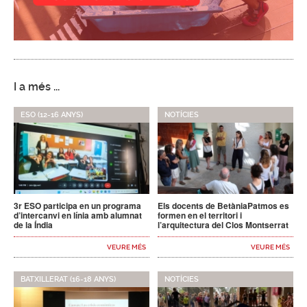
I a més ...
ESO (12-16 ANYS)
NOTÍCIES
3r ESO participa en un programa
Els docents de BetàniaPatmos es
d’intercanvi en línia amb alumnat
formen en el territori i
de la Índia
l’arquitectura del Clos Montserrat
VEURE MÉS
VEURE MÉS
BATXILLERAT (16-18 ANYS)
NOTÍCIES