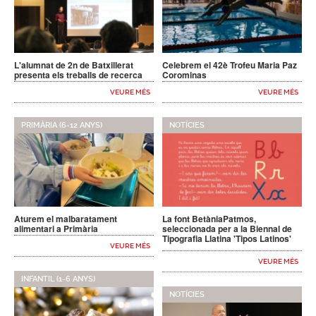
L'alumnat de 2n de Batxillerat
Celebrem el 42è Trofeu Maria Paz
presenta els treballs de recerca
Corominas
VEURE MÉS
VEURE MÉS
PRIMÀRIA (6-12 ANYS)
NOTÍCIES
Aturem el malbaratament
La font BetàniaPatmos,
alimentari a Primària
seleccionada per a la Biennal de
Tipografia Llatina 'Tipos Latinos'
VEURE MÉS
VEURE MÉS
INFANTIL (1-6 ANYS)
NOTÍCIES