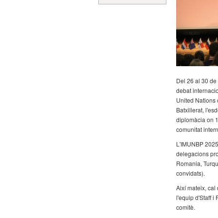
Del 26 al 30 de
debat internacio
United Nations 
Batxillerat, l'e
diplomàcia on 1
comunitat inter
L'IMUNBP 2025 h
delegacions pro
Romania, Turqui
convidats).
Així mateix, ca
l'equip d'Staff 
comitè.