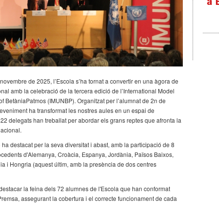
 novembre de 2025, l’Escola s’ha tornat a convertir en una àgora de
nal amb la celebració de la tercera edició de l’International Model
of BetàniaPatmos (IMUNBP). Organitzat per l’alumnat de 2n de
sdeveniment ha transformat les nostres aules en un espai de
22 delegats han treballat per abordar els grans reptes que afronta la
nacional.
a destacat per la seva diversitat i abast, amb la participació de 8
cedents d'Alemanya, Croàcia, Espanya, Jordània, Països Baixos,
a i Hongria (aquest últim, amb la presència de dos centres
l destacar la feina dels 72 alumnes de l'Escola que han conformat
i Premsa, assegurant la cobertura i el correcte funcionament de cada