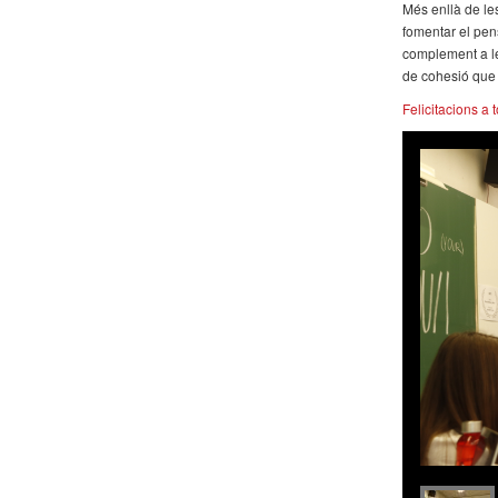
Més enllà de le
fomentar el pen
complement a le
de cohesió que h
Felicitacions a 