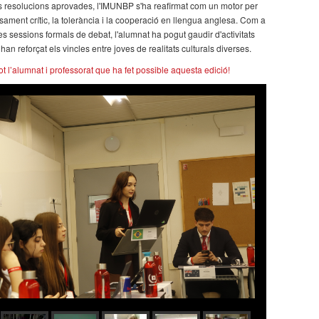
s resolucions aprovades, l'IMUNBP s'ha reafirmat com un motor per
sament crític, la tolerància i la cooperació en llengua anglesa. Com a
s sessions formals de debat, l'alumnat ha pogut gaudir d'activitats
an reforçat els vincles entre joves de realitats culturals diverses.
tot l’alumnat i professorat que ha fet possible aquesta edició!