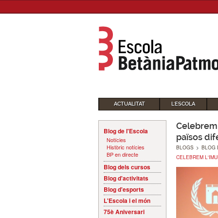
ACTUALITAT
L'ESCOLA
Celebrem 
Blog de l'Escola
països dif
Notícies
Històric notícies
BLOGS
>
BLOG 
BP en directe
CELEBREM L'IMU
Blog dels cursos
Blog d'activitats
Blog d'esports
L'Escola i el món
75è Aniversari