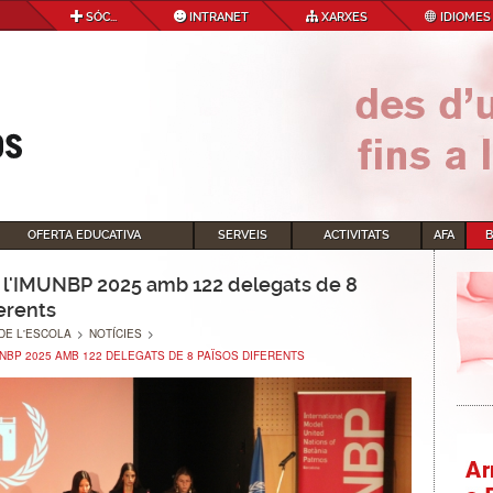
SÓC...
INTRANET
XARXES
IDIOMES
OFERTA EDUCATIVA
SERVEIS
ACTIVITATS
AFA
l'IMUNBP 2025 amb 122 delegats de 8
erents
DE L'ESCOLA
>
NOTÍCIES
>
NBP 2025 AMB 122 DELEGATS DE 8 PAÏSOS DIFERENTS