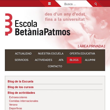
Buscar...
[ ÁREA PRIVADA ]
ACTUALIDAD
NUESTRA ESCUELA
OFERTA EDUCATIVA
SERVICIOS
ACTIVIDADES
AFA
BLOGS
ALUMNI
CONTACTO
Blog de la Escuela
Blog de los cursos
Blog de actividades
Extraescolares
Comidas internacionales
Verano
Deportivas