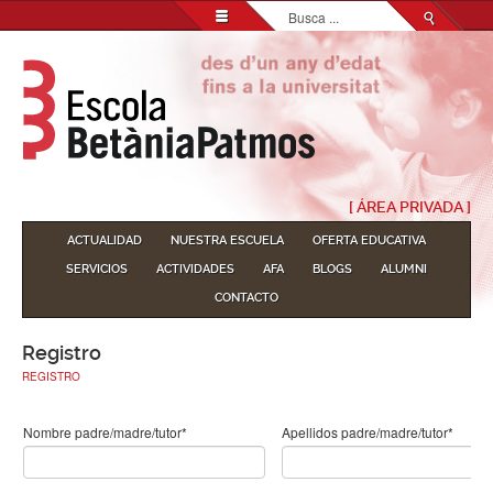
Buscar...
[ ÁREA PRIVADA ]
ACTUALIDAD
NUESTRA ESCUELA
OFERTA EDUCATIVA
SERVICIOS
ACTIVIDADES
AFA
BLOGS
ALUMNI
CONTACTO
Registro
REGISTRO