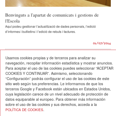
Benvinguts a l'apartat de comunicats i gestions de
l'Escola
Aquí podeu gestionar l’actualització de dades personals, l’edició
d’informes i butlletins i l’edició de rebuts i factures.
01/07/2014
Usamos cookies propias y de terceros para analizar su
navegación, recopilar información estadística y mostrar anuncios.
Para aceptar el uso de las cookies puedes seleccionar “ACEPTAR
COOKIES Y CONTINUAR”. Asimismo, seleccionando
“Configuración” podrás configurar el uso de las cookies de este
sitio web según tus preferencias. Le informamos de que los
terceros Google y Facebook están ubicados en Estados Unidos,
cuya legislación carece de un nivel adecuado de protección de
Escola Betània-Patmos
datos equiparable al europeo. Para obtener más información
C. Montevideo, 13
sobre el uso de las cookies y sus derechos, acceda a la
08034 Barcelona
.
POLÍTICA DE COOKIES
T. 932 521 900