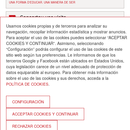
UNA FORMA D'EDUCAR. UNA MANERA DE SER
Concerteu una visita
CONTACTO
>
CONCERTA UNA VISITA
Usamos cookies propias y de terceros para analizar su
navegación, recopilar información estadística y mostrar anuncios.
Para aceptar el uso de las cookies puedes seleccionar “ACEPTAR
COOKIES Y CONTINUAR”. Asimismo, seleccionando
“Configuración” podrás configurar el uso de las cookies de este
sitio web según tus preferencias. Le informamos de que los
terceros Google y Facebook están ubicados en Estados Unidos,
cuya legislación carece de un nivel adecuado de protección de
Escola Betània-Patmos
datos equiparable al europeo. Para obtener más información
C. Montevideo, 13
sobre el uso de las cookies y sus derechos, acceda a la
08034 Barcelona
.
POLÍTICA DE COOKIES
T. 932 521 900
info@betania-patmos.org
Créditos:
CONFIGURACIÓN
Arquitectura y diseño:
ACCEPTAR COOKIES Y CONTINUAR
www.pixtin.es
Programación
RECHAZAR COOKIES
www.gna.es