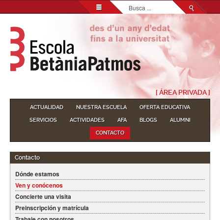
Buscar...
[ ÁREA PRIVADA ]
ACTUALIDAD
NUESTRA ESCUELA
OFERTA EDUCATIVA
SERVICIOS
ACTIVIDADES
AFA
BLOGS
ALUMNI
CONTACTO
Contacto
Dónde estamos
Ven y conócenos
Concierte una visita
Preinscripción y matrícula
Trabaje con nosotros