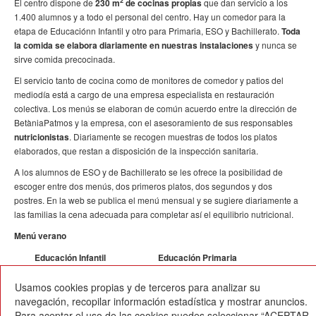
2
El centro dispone de
230 m
de cocinas propias
que dan servicio a los
1.400 alumnos y a todo el personal del centro. Hay un comedor para la
etapa de Educaciónn Infantil y otro para Primaria, ESO y Bachillerato.
Toda
la comida se elabora diariamente en nuestras instalaciones
y nunca se
sirve comida precocinada.
El servicio tanto de cocina como de monitores de comedor y patios del
mediodía está a cargo de una empresa especialista en restauración
colectiva. Los menús se elaboran de común acuerdo entre la dirección de
BetàniaPatmos y la empresa, con el asesoramiento de sus responsables
nutricionistas
. Diariamente se recogen muestras de todos los platos
elaborados, que restan a disposición de la inspección sanitaria.
A los alumnos de ESO y de Bachillerato se les ofrece la posibilidad de
escoger entre dos menús, dos primeros platos, dos segundos y dos
postres. En la web se publica el menú mensual y se sugiere diariamente a
las familias la cena adecuada para completar así el equilibrio nutricional.
Menú verano
Educación Infantil
Educación Primaria
Menú basal
Menú basal
Usamos cookies propias y de terceros para analizar su
Menú Vegetariano
Menú Vegetariano
navegación, recopilar información estadística y mostrar anuncios.
Para aceptar el uso de las cookies puedes seleccionar “ACEPTAR