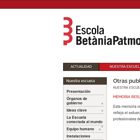
ACTUALIDAD
NUESTRA ESCUEL
Otras pub
Nuestra escuela
NUESTRA ESCUE
Presentación
MEMORIA RES
Órganos de
gobierno
Esta memoria re
Ideas clave
refleja el esfu
La Escuela
profesionales de
conectada al mundo
Equipo humano
Instalaciones