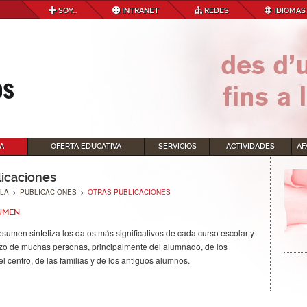
SOY...
INTRANET
REDES
IDIOMAS
A
OFERTA EDUCATIVA
SERVICIOS
ACTIVIDADES
AF
licaciones
LA
>
PUBLICACIONES
>
OTRAS PUBLICACIONES
UMEN
sumen sintetiza los datos más significativos de cada curso escolar y
erzo de muchas personas, principalmente del alumnado, de los
l centro, de las familias y de los antiguos alumnos.