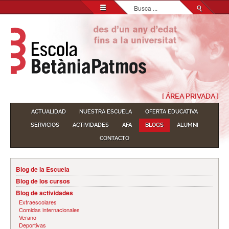
Buscar...
[ ÁREA PRIVADA ]
ACTUALIDAD
NUESTRA ESCUELA
OFERTA EDUCATIVA
SERVICIOS
ACTIVIDADES
AFA
BLOGS
ALUMNI
CONTACTO
Blog de la Escuela
Blog de los cursos
Blog de actividades
Extraescolares
Comidas internacionales
Verano
Deportivas