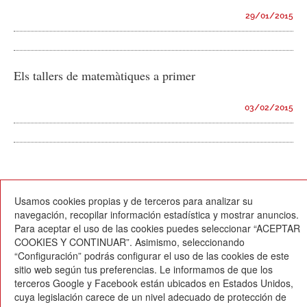
29/01/2015
Els tallers de matemàtiques a primer
03/02/2015
Inicio
Anterior
98
99
100
101
102
Siguiente
Final
Usamos cookies propias y de terceros para analizar su
Página 100 de 109
navegación, recopilar información estadística y mostrar anuncios.
Para aceptar el uso de las cookies puedes seleccionar “ACEPTAR
COOKIES Y CONTINUAR”. Asimismo, seleccionando
“Configuración” podrás configurar el uso de las cookies de este
sitio web según tus preferencias. Le informamos de que los
terceros Google y Facebook están ubicados en Estados Unidos,
cuya legislación carece de un nivel adecuado de protección de
Escola Betània-Patmos