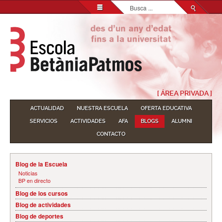
Buscar...
[ ÁREA PRIVADA ]
ACTUALIDAD
NUESTRA ESCUELA
OFERTA EDUCATIVA
SERVICIOS
ACTIVIDADES
AFA
BLOGS
ALUMNI
CONTACTO
Blog de la Escuela
Noticias
BP en directo
Blog de los cursos
Blog de actividades
Blog de deportes