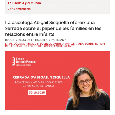
La Escuela y el mundo
75º Aniversario
La psicòloga Abigail Sisquella ofereix una
xerrada sobre el paper de les famílies en les
relacions entre infants
BLOGS
>
BLOG DE LA ESCUELA
>
NOTICIAS
>
LA PSICÒLOGA ABIGAIL SISQUELLA OFEREIX UNA XERRADA SOBRE EL PAPER
DE LES FAMÍLIES EN LES RELACIONS ENTRE INFANTS