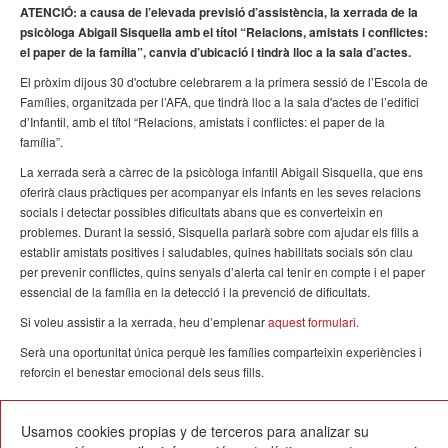
ATENCIÓ: a causa de l’elevada previsió d’assistència, la xerrada de la
psicòloga Abigail Sisquella amb el títol “Relacions, amistats i conflictes:
el paper de la família”, canvia d’ubicació i tindrà lloc a la sala d’actes.
El pròxim dijous 30 d'octubre celebrarem a la primera sessió de l’Escola de
Famílies, organitzada per l’AFA, que tindrà lloc a la sala d'actes de l’edifici
d’Infantil, amb el títol “Relacions, amistats i conflictes: el paper de la
família”.
La xerrada serà a càrrec de la psicòloga infantil Abigail Sisquella, que ens
oferirà claus pràctiques per acompanyar els infants en les seves relacions
socials i detectar possibles dificultats abans que es converteixin en
problemes. Durant la sessió, Sisquella parlarà sobre com ajudar els fills a
establir amistats positives i saludables, quines habilitats socials són clau
per prevenir conflictes, quins senyals d’alerta cal tenir en compte i el paper
essencial de la família en la detecció i la prevenció de dificultats.
Si voleu assistir a la xerrada, heu d’emplenar
aquest formulari
.
Serà una oportunitat única perquè les famílies comparteixin experiències i
reforcin el benestar emocional dels seus fills.
Usamos cookies propias y de terceros para analizar su
23/10/2025