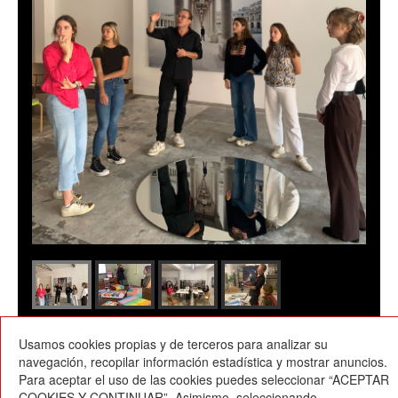
Usamos cookies propias y de terceros para analizar su
09/11/2022
navegación, recopilar información estadística y mostrar anuncios.
Para aceptar el uso de las cookies puedes seleccionar “ACEPTAR
COOKIES Y CONTINUAR”. Asimismo, seleccionando