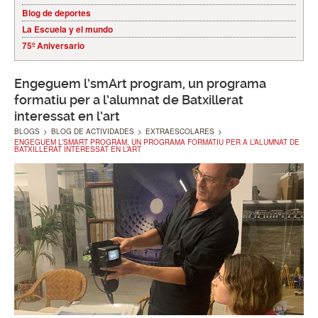
Blog de deportes
La Escuela y el mundo
75º Aniversario
Engeguem l’smArt program, un programa
formatiu per a l’alumnat de Batxillerat
interessat en l’art
BLOGS
>
BLOG DE ACTIVIDADES
>
EXTRAESCOLARES
>
ENGEGUEM L’SMART PROGRAM, UN PROGRAMA FORMATIU PER A L’ALUMNAT DE
BATXILLERAT INTERESSAT EN L’ART