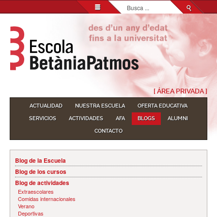
Buscar...
[ ÁREA PRIVADA ]
ACTUALIDAD
NUESTRA ESCUELA
OFERTA EDUCATIVA
SERVICIOS
ACTIVIDADES
AFA
BLOGS
ALUMNI
CONTACTO
Blog de la Escuela
Blog de los cursos
Blog de actividades
Extraescolares
Comidas internacionales
Verano
Deportivas