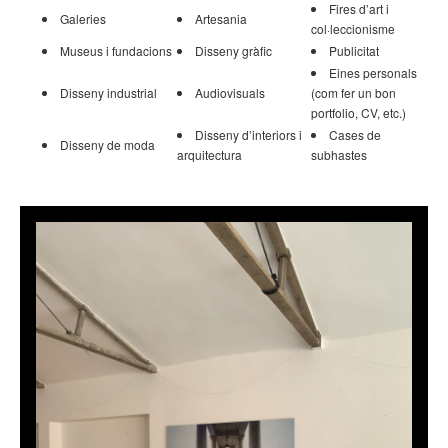
Fires d’art i
Galeries
Artesania
col·leccionisme
Museus i fundacions
Disseny gràfic
Publicitat
Eines personals
Disseny industrial
Audiovisuals
(com fer un bon
portfolio, CV, etc.)
Disseny d’interiors i
Cases de
Disseny de moda
arquitectura
subhastes