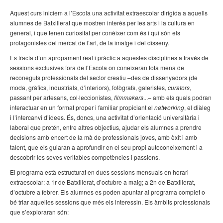
Aquest curs iniciem a l’Escola una activitat extraescolar dirigida a aquells
alumnes de Batxillerat que mostren interès per les arts i la cultura en
general, i que tenen curiositat per conèixer com és i qui són els
protagonistes del mercat de l’art, de la imatge i del disseny.
Es tracta d’un apropament real i pràctic a aquestes disciplines a través de
sessions exclusives fora de l’Escola on coneixeran tota mena de
reconeguts professionals del sector creatiu –des de dissenyadors (de
moda, gràfics, industrials, d’interiors), fotògrafs, galeristes,
curators
,
passant per artesans, col·leccionistes,
filmmakers
...– amb els quals podran
interactuar en un format proper i familiar propiciant el
networking
, el diàleg
i l’intercanvi d’idees. És, doncs, una activitat d’orientació universitària i
laboral que pretén, entre altres objectius, ajudar els alumnes a prendre
decisions amb encert de la mà de professionals joves, amb èxit i amb
talent, que els guiaran a aprofundir en el seu propi autoconeixement i a
descobrir les seves veritables competències i passions.
El programa està estructurat en dues sessions mensuals en horari
extraescolar: a 1r de Batxillerat, d’octubre a maig; a 2n de Batxillerat,
d’octubre a febrer. Els alumnes es poden apuntar al programa complet o
bé triar aquelles sessions que més els interessin. Els àmbits professionals
que s’exploraran són: