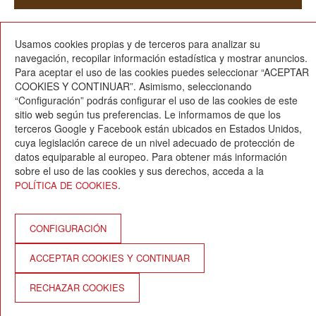
Usamos cookies propias y de terceros para analizar su
01/10/2024
navegación, recopilar información estadística y mostrar anuncios.
Para aceptar el uso de las cookies puedes seleccionar “ACEPTAR
COOKIES Y CONTINUAR”. Asimismo, seleccionando
“Configuración” podrás configurar el uso de las cookies de este
sitio web según tus preferencias. Le informamos de que los
terceros Google y Facebook están ubicados en Estados Unidos,
cuya legislación carece de un nivel adecuado de protección de
Escola Betània-Patmos
datos equiparable al europeo. Para obtener más información
C. Montevideo, 13
sobre el uso de las cookies y sus derechos, acceda a la
08034 Barcelona
.
POLÍTICA DE COOKIES
T. 932 521 900
info@betania-patmos.org
Créditos:
CONFIGURACIÓN
Arquitectura y diseño:
ACCEPTAR COOKIES Y CONTINUAR
www.pixtin.es
Programación
RECHAZAR COOKIES
www.gna.es