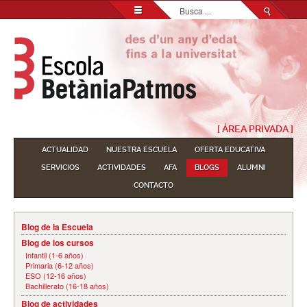
Buscar...
[ ÁREA PRIVADA ]
ACTUALIDAD
NUESTRA ESCUELA
OFERTA EDUCATIVA
SERVICIOS
ACTIVIDADES
AFA
BLOGS
ALUMNI
CONTACTO
Blog de la Escuela
Blog de los cursos
Infantil (1-6 años)
Primaria (6-12 años)
ESO (12-16 años)
Bachillerato (16-18 años)
Blog de actividades