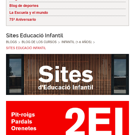
Blog de deportes
La Escuela y el mundo
75º Aniversario
Sites Educació Infantil
BLOGS
>
BLOG DE LOS CURSOS
>
INFANTIL (1-6 AÑOS)
>
SITES EDUCACIÓ INFANTIL