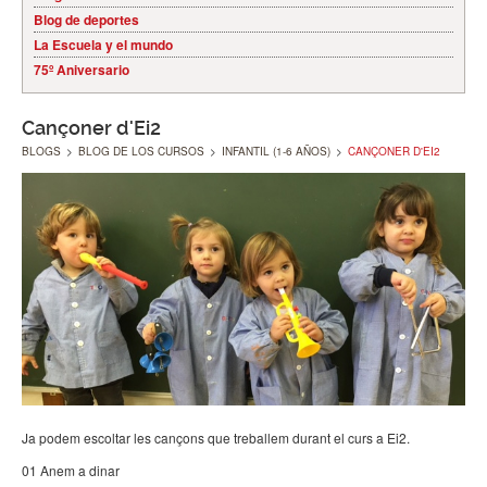
Blog de deportes
La Escuela y el mundo
75º Aniversario
Cançoner d'Ei2
BLOGS
>
BLOG DE LOS CURSOS
>
INFANTIL (1-6 AÑOS)
>
CANÇONER D'EI2
Ja podem escoltar les cançons que treballem durant el curs a Ei2.
01 Anem a dinar