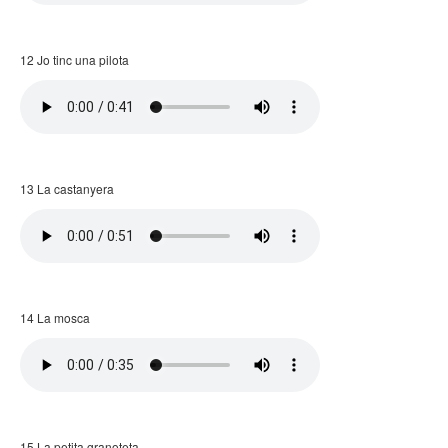
12 Jo tinc una pilota
13 La castanyera
14 La mosca
15 La petita granoteta