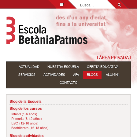
Buscar...
[ ÁREA PRIVADA ]
ACTUALIDAD
NUESTRA ESCUELA
OFERTA EDUCATIVA
SERVICIOS
ACTIVIDADES
AFA
BLOGS
ALUMNI
CONTACTO
Blog de la Escuela
Blog de los cursos
Infantil (1-6 años)
Primaria (6-12 años)
ESO (12-16 años)
Bachillerato (16-18 años)
Blog de actividades