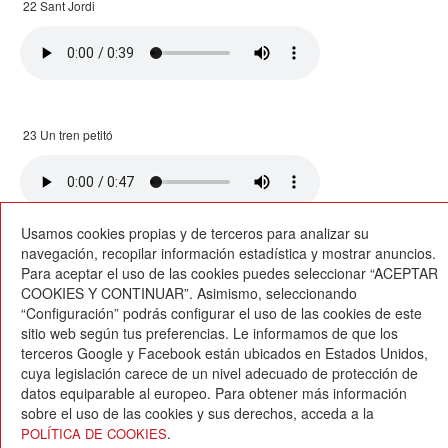
22 Sant Jordi
23 Un tren petitó
Usamos cookies propias y de terceros para analizar su
26/11/2015
navegación, recopilar información estadística y mostrar anuncios.
Para aceptar el uso de las cookies puedes seleccionar “ACEPTAR
COOKIES Y CONTINUAR”. Asimismo, seleccionando
“Configuración” podrás configurar el uso de las cookies de este
sitio web según tus preferencias. Le informamos de que los
terceros Google y Facebook están ubicados en Estados Unidos,
cuya legislación carece de un nivel adecuado de protección de
Escola Betània-Patmos
datos equiparable al europeo. Para obtener más información
C. Montevideo, 13
sobre el uso de las cookies y sus derechos, acceda a la
08034 Barcelona
.
POLÍTICA DE COOKIES
T. 932 521 900