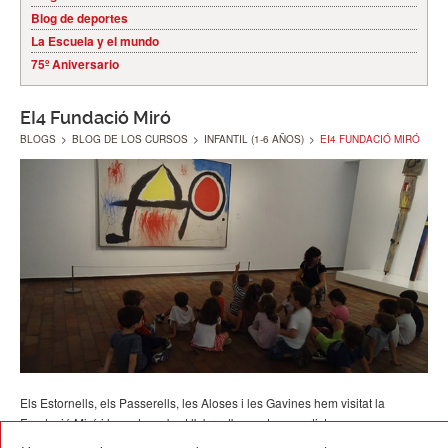
Blog de deportes
La Escuela y el mundo
75º Aniversario
EI4 Fundació Miró
BLOGS
>
BLOG DE LOS CURSOS
>
INFANTIL (1-6 AÑOS)
>
EI4 FUNDACIÓ MIRÓ
Els Estornells, els Passerells, les Aloses i les Gavines hem visitat la
Fundació Miró i hem descobert l'obra d'aquest gran artista