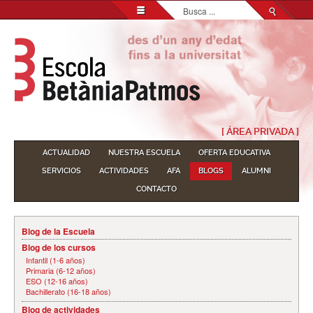
Buscar...
[ ÁREA PRIVADA ]
ACTUALIDAD
NUESTRA ESCUELA
OFERTA EDUCATIVA
SERVICIOS
ACTIVIDADES
AFA
BLOGS
ALUMNI
CONTACTO
Blog de la Escuela
Blog de los cursos
Infantil (1-6 años)
Primaria (6-12 años)
ESO (12-16 años)
Bachillerato (16-18 años)
Blog de actividades