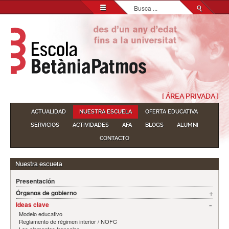
Buscar...
[ ÁREA PRIVADA ]
ACTUALIDAD
NUESTRA ESCUELA
OFERTA EDUCATIVA
SERVICIOS
ACTIVIDADES
AFA
BLOGS
ALUMNI
CONTACTO
Nuestra escuela
Presentación
Órganos de gobierno
Ideas clave
Modelo educativo
Reglamento de régimen interior / NOFC