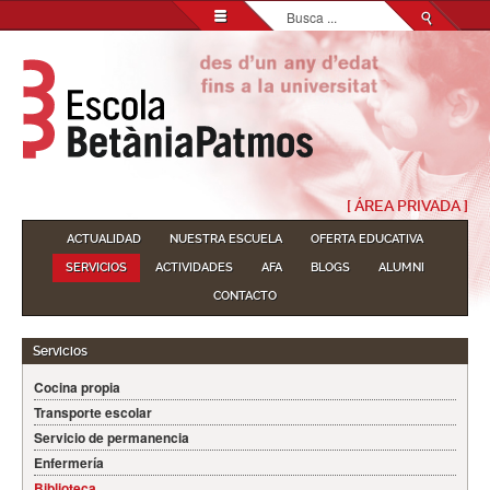
Buscar...
[ ÁREA PRIVADA ]
ACTUALIDAD
NUESTRA ESCUELA
OFERTA EDUCATIVA
SERVICIOS
ACTIVIDADES
AFA
BLOGS
ALUMNI
CONTACTO
Servicios
Cocina propia
Transporte escolar
Servicio de permanencia
Enfermería
Biblioteca