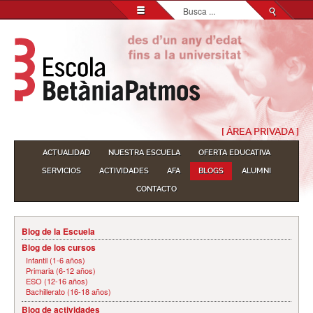
Buscar...
[ ÁREA PRIVADA ]
ACTUALIDAD
NUESTRA ESCUELA
OFERTA EDUCATIVA
SERVICIOS
ACTIVIDADES
AFA
BLOGS
ALUMNI
CONTACTO
Blog de la Escuela
Blog de los cursos
Infantil (1-6 años)
Primaria (6-12 años)
ESO (12-16 años)
Bachillerato (16-18 años)
Blog de actividades