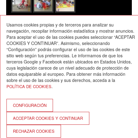
Usamos cookies propias y de terceros para analizar su
11/10/2018
navegación, recopilar información estadística y mostrar anuncios.
Para aceptar el uso de las cookies puedes seleccionar “ACEPTAR
COOKIES Y CONTINUAR”. Asimismo, seleccionando
“Configuración” podrás configurar el uso de las cookies de este
sitio web según tus preferencias. Le informamos de que los
terceros Google y Facebook están ubicados en Estados Unidos,
cuya legislación carece de un nivel adecuado de protección de
Escola Betània-Patmos
datos equiparable al europeo. Para obtener más información
C. Montevideo, 13
sobre el uso de las cookies y sus derechos, acceda a la
08034 Barcelona
.
POLÍTICA DE COOKIES
T. 932 521 900
info@betania-patmos.org
Créditos:
CONFIGURACIÓN
Arquitectura y diseño:
ACCEPTAR COOKIES Y CONTINUAR
www.pixtin.es
Programación
RECHAZAR COOKIES
www.gna.es