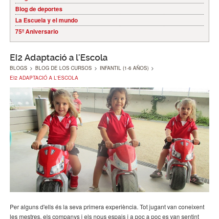
Blog de deportes
La Escuela y el mundo
75º Aniversario
EI2 Adaptació a l'Escola
BLOGS
>
BLOG DE LOS CURSOS
>
INFANTIL (1-6 AÑOS)
>
EI2 ADAPTACIÓ A L'ESCOLA
Per alguns d'ells és la seva primera experiència. Tot jugant van coneixent
les mestres, els companys i els nous espais i a poc a poc es van sentint