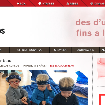
SOY...
INTRANET
REDES
IDIOMAS
A
OFERTA EDUCATIVA
SERVICIOS
ACTIVIDADES
AF
or blau
DE LOS CURSOS
>
INFANTIL (1-6 AÑOS)
>
EI2 EL COLOR BLAU