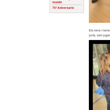
mundo
75º Aniversario
Els nens i nenes
junts, vam jugar 