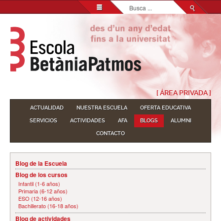
Buscar...
[ ÁREA PRIVADA ]
ACTUALIDAD
NUESTRA ESCUELA
OFERTA EDUCATIVA
SERVICIOS
ACTIVIDADES
AFA
BLOGS
ALUMNI
CONTACTO
Blog de la Escuela
Blog de los cursos
Infantil (1-6 años)
Primaria (6-12 años)
ESO (12-16 años)
Bachillerato (16-18 años)
Blog de actividades