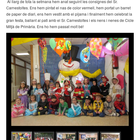
Al llarg de tota la setmana hem anat seguint les consignes del Sr.
Carnestoltes. Ens hem pintat el nas de color vermell, hem portat un barret
de paper de diari, ens hem vestit amb el pijama i finalment hem celebrat la
gran festa, ballant al pati amb el Sr. Carnestoltes i els nens i nenes de Cicle
Mitjà de Primària. Ens ho hem passat molt bé!