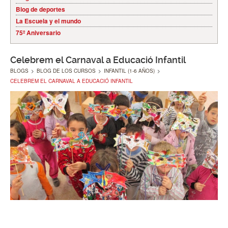
Blog de deportes
La Escuela y el mundo
75º Aniversario
Celebrem el Carnaval a Educació Infantil
BLOGS
>
BLOG DE LOS CURSOS
>
INFANTIL (1-6 AÑOS)
>
CELEBREM EL CARNAVAL A EDUCACIÓ INFANTIL