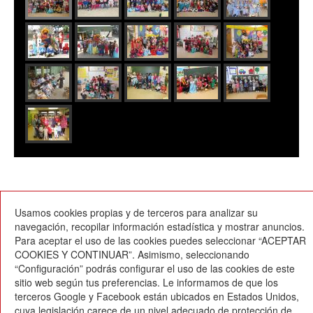
Usamos cookies propias y de terceros para analizar su
12/02/2015
navegación, recopilar información estadística y mostrar anuncios.
Para aceptar el uso de las cookies puedes seleccionar “ACEPTAR
COOKIES Y CONTINUAR”. Asimismo, seleccionando
“Configuración” podrás configurar el uso de las cookies de este
sitio web según tus preferencias. Le informamos de que los
terceros Google y Facebook están ubicados en Estados Unidos,
cuya legislación carece de un nivel adecuado de protección de
Escola Betània-Patmos