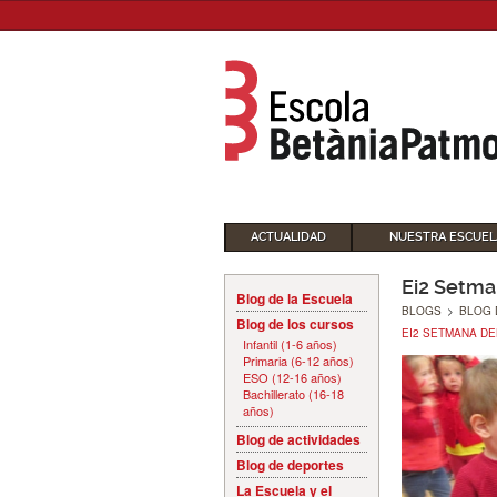
ACTUALIDAD
NUESTRA ESCUEL
Ei2 Setma
Blog de la Escuela
BLOGS
>
BLOG 
Blog de los cursos
EI2 SETMANA D
Infantil (1-6 años)
Primaria (6-12 años)
ESO (12-16 años)
Bachillerato (16-18
años)
Blog de actividades
Blog de deportes
La Escuela y el