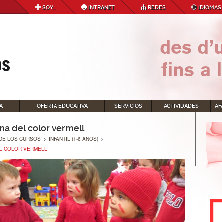
SOY...
INTRANET
REDES
IDIOMAS
A
OFERTA EDUCATIVA
SERVICIOS
ACTIVIDADES
AF
na del color vermell
DE LOS CURSOS
>
INFANTIL (1-6 AÑOS)
>
EL COLOR VERMELL