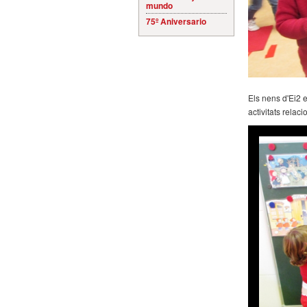
mundo
75º Aniversario
Els nens d'Ei2 
activitats relac