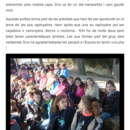
sobrevolar pels nostres caps. Ens va fer un dia meravellós i vam gaudir
molt.
Aquesta sortida forma part de les activitats que hem fet per aprofundir en el
tema de les aus rapinyaires. Hem après que una au rapinyaire pot ser
caçadora o carronyera, diürna o nocturna... N'hi ha de molts tipus però
totes tenen característiques similars. Les aus formen part del grup dels
vertebrats. Ens ha agradat treballar-les perquè a l'Escola en tenim una pila
!