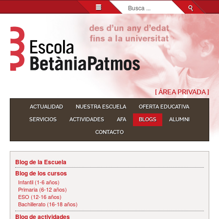
Buscar...
[ ÁREA PRIVADA ]
ACTUALIDAD
NUESTRA ESCUELA
OFERTA EDUCATIVA
SERVICIOS
ACTIVIDADES
AFA
BLOGS
ALUMNI
CONTACTO
Blog de la Escuela
Blog de los cursos
Infantil (1-6 años)
Primaria (6-12 años)
ESO (12-16 años)
Bachillerato (16-18 años)
Blog de actividades