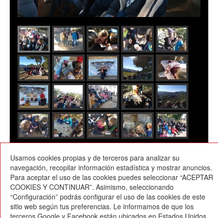
Usamos cookies propias y de terceros para analizar su
04/02/2019
navegación, recopilar información estadística y mostrar anuncios.
Para aceptar el uso de las cookies puedes seleccionar “ACEPTAR
COOKIES Y CONTINUAR”. Asimismo, seleccionando
“Configuración” podrás configurar el uso de las cookies de este
sitio web según tus preferencias. Le informamos de que los
terceros Google y Facebook están ubicados en Estados Unidos,