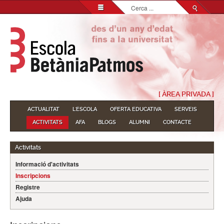
Cerca
...
[ ÀREA PRIVADA ]
ACTUALITAT
L'ESCOLA
OFERTA EDUCATIVA
SERVEIS
ACTIVITATS
AFA
BLOGS
ALUMNI
CONTACTE
Activitats
Informació d'activitats
Inscripcions
Registre
Ajuda