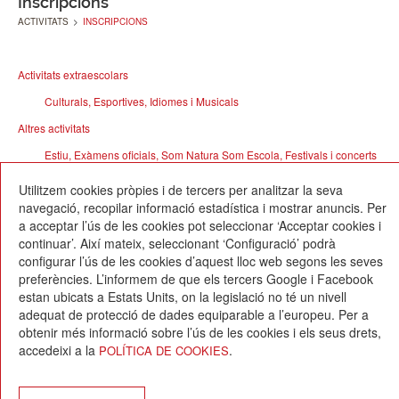
Inscripcions
ACTIVITATS
>
INSCRIPCIONS
Activitats extraescolars
Culturals, Esportives, Idiomes i Musicals
Altres activitats
Estiu, Exàmens oficials, Som Natura Som Escola, Festivals i concerts
i Estades a l'estranger
Utilitzem cookies pròpies i de tercers per analitzar la seva
navegació, recopilar informació estadística i mostrar anuncis. Per
a acceptar l’ús de les cookies pot seleccionar ‘Acceptar cookies i
continuar’. Així mateix, seleccionant ‘Configuració’ podrà
configurar l’ús de les cookies d’aquest lloc web segons les seves
preferències. L’informem de que els tercers Google i Facebook
estan ubicats a Estats Units, on la legislació no té un nivell
Escola Betània-Patmos
adequat de protecció de dades equiparable a l’europeu. Per a
C. Montevideo, 13
obtenir més informació sobre l’ús de les cookies i els seus drets,
08034 Barcelona
accedeixi a la
.
POLÍTICA DE COOKIES
T. 932 521 900
info@betania-patmos.org
Crèdits: