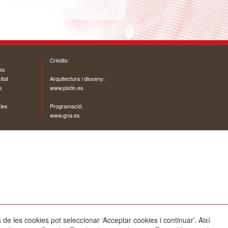
Crèdits:
ies
itat
Arquitectura i disseny:
s
www.pixtin.es
ies
Programació:
www.gna.es
 de les cookies pot seleccionar ‘Acceptar cookies i continuar’. Així