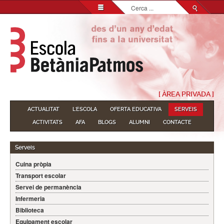
Cerca
...
[ ÀREA PRIVADA ]
ACTUALITAT
L'ESCOLA
OFERTA EDUCATIVA
SERVEIS
ACTIVITATS
AFA
BLOGS
ALUMNI
CONTACTE
Serveis
Cuina pròpia
Transport escolar
Servei de permanència
Infermeria
Biblioteca
Equipament escolar