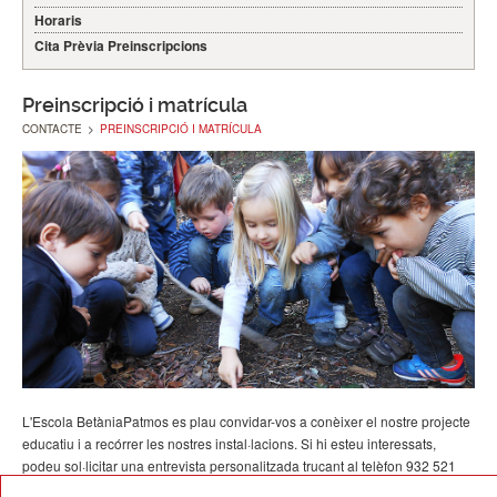
Horaris
Cita Prèvia Preinscripcions
Preinscripció i matrícula
CONTACTE
>
PREINSCRIPCIÓ I MATRÍCULA
L'Escola BetàniaPatmos es plau convidar-vos a conèixer el nostre projecte
educatiu i a recórrer les nostres instal·lacions. Si hi esteu interessats,
podeu sol·licitar una entrevista personalitzada trucant al telèfon 932 521
900 o bé escrivint un correu a
info@betania-patmos.org
.