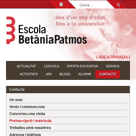
Cerca
...
[ ÀREA PRIVADA ]
ACTUALITAT
L'ESCOLA
OFERTA EDUCATIVA
SERVEIS
ACTIVITATS
AFA
BLOGS
ALUMNI
CONTACTE
Contacte
On som
Veniu i coneixeu-nos
Concerteu una visita
Preinscripció i matrícula
Treballeu amb nosaltres
Adreces i telèfons