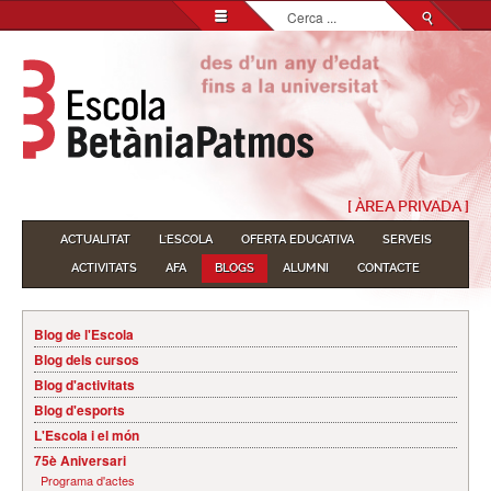
Cerca
...
[ ÀREA PRIVADA ]
ACTUALITAT
L'ESCOLA
OFERTA EDUCATIVA
SERVEIS
ACTIVITATS
AFA
BLOGS
ALUMNI
CONTACTE
Blog de l'Escola
Blog dels cursos
Blog d'activitats
Blog d'esports
L'Escola i el món
75è Aniversari
Programa d'actes