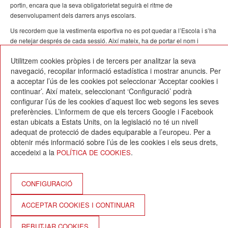
portin, encara que la seva obligatorietat seguirà el ritme de
desenvolupament dels darrers anys escolars.
Us recordem que la vestimenta esportiva no es pot quedar a l’Escola i s’ha
de netejar després de cada sessió. Així mateix, ha de portar el nom i
cognom respectius.
Utilitzem cookies pròpies i de tercers per analitzar la seva
navegació, recopilar informació estadística i mostrar anuncis. Per
a acceptar l’ús de les cookies pot seleccionar ‘Acceptar cookies i
continuar’. Així mateix, seleccionant ‘Configuració’ podrà
configurar l’ús de les cookies d’aquest lloc web segons les seves
preferències. L’informem de que els tercers Google i Facebook
estan ubicats a Estats Units, on la legislació no té un nivell
Escola Betània-Patmos
adequat de protecció de dades equiparable a l’europeu. Per a
C. Montevideo, 13
obtenir més informació sobre l’ús de les cookies i els seus drets,
08034 Barcelona
accedeixi a la
.
POLÍTICA DE COOKIES
T. 932 521 900
info@betania-patmos.org
Crèdits:
CONFIGURACIÓ
Arquitectura i disseny:
ACCEPTAR COOKIES I CONTINUAR
www.pixtin.es
Programació:
REBUTJAR COOKIES