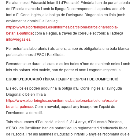
Els alumnes d’Educació Infantil i d’Educació Primària han de portar la bata
de l’Escola marcada i amb la tipografia corresponent. La podeu adquirir
tant a El Corte Inglés, a la botiga de l’avinguda Diagonal o en línia (amb
enviament a domicili) a l’enllaç:
https://www.elcorteingles.es/uniformes/barcelona/barcelona/escola-
betania-patmos/
; com a Regàs, a través de correu electrònic a l’adreça
info@regas.es.
Per entrar als laboratoris i als tallers, també és obligatòria una bata blanca
per als alumnes d’ESO i Batxillerat.
Recordem que durant el curs totes les bates s’han de mantenir netes i amb
tots els botons. Així mateix, han de portar el nom i cognom respectius.
EQUIP D’EDUCACIÓ FÍSICA I EQUIP D’ESPORT DE COMPETICIÓ
Els equips es poden adquirir a la botiga d’El Corte Inglés a l’avinguda
Diagonal o bé en línia a
https://www.elcorteingles.es/uniformes/barcelona/barcelona/escola-
betania-patmos/
. Com a novetat, aquest any incorporen l’opció de
l’enviament a domicili.
Tots els alumnes d’Educació Infantil 2, 3 i 4 anys, d’Educació Primària,
d’ESO i de Batxillerat han de portar l’equip reglamentari d’educació física
de l’Escola. Per als alumnes d’Educació Infantil 5 anys es recomana que el