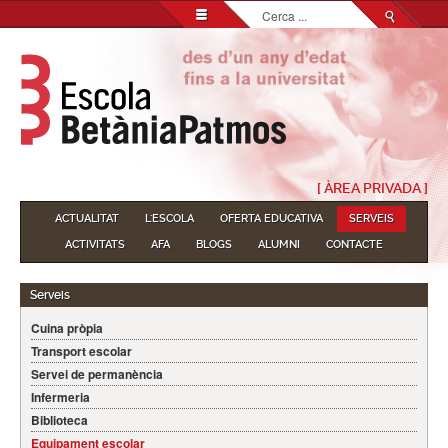
Cerca
...
[ ÀREA PRIVADA ]
ACTUALITAT
L'ESCOLA
OFERTA EDUCATIVA
SERVEIS
ACTIVITATS
AFA
BLOGS
ALUMNI
CONTACTE
Serveis
Cuina pròpia
Transport escolar
Servei de permanència
Infermeria
Biblioteca
Equipament escolar