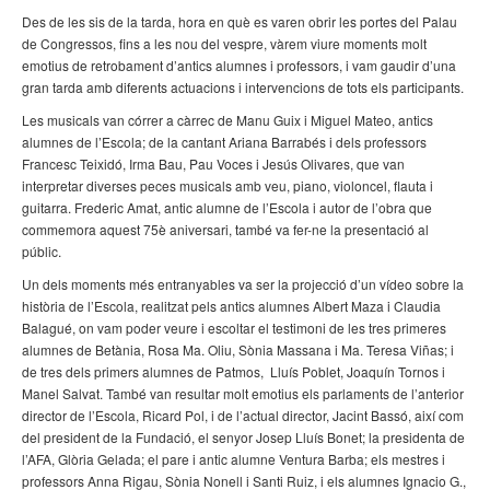
Des de les sis de la tarda, hora en què es varen obrir les portes del Palau
de Congressos, fins a les nou del vespre, vàrem viure moments molt
emotius de retrobament d’antics alumnes i professors, i vam gaudir d’una
gran tarda amb diferents actuacions i intervencions de tots els participants.
Les musicals van córrer a càrrec de Manu Guix i Miguel Mateo, antics
alumnes de l’Escola; de la cantant Ariana Barrabés i dels professors
Francesc Teixidó, Irma Bau, Pau Voces i Jesús Olivares, que van
interpretar diverses peces musicals amb veu, piano, violoncel, flauta i
guitarra. Frederic Amat, antic alumne de l’Escola i autor de l’obra que
commemora aquest 75è aniversari, també va fer-ne la presentació al
públic.
Un dels moments més entranyables va ser la projecció d’un vídeo sobre la
història de l’Escola, realitzat pels antics alumnes Albert Maza i Claudia
Balagué, on vam poder veure i escoltar el testimoni de les tres primeres
alumnes de Betània, Rosa Ma. Oliu, Sònia Massana i Ma. Teresa Viñas; i
de tres dels primers alumnes de Patmos, Lluís Poblet, Joaquín Tornos i
Manel Salvat. També van resultar molt emotius els parlaments de l’anterior
director de l’Escola, Ricard Pol, i de l’actual director, Jacint Bassó, així com
del president de la Fundació, el senyor Josep Lluís Bonet; la presidenta de
l’AFA, Glòria Gelada; el pare i antic alumne Ventura Barba; els mestres i
professors Anna Rigau, Sònia Nonell i Santi Ruiz, i els alumnes Ignacio G.,