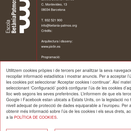
C. Montevideo, 13
08034 Barcelona
T. 932 521 900
info@betania-patmos.org
Crèdits:
Arquitectura i disseny:
www.pixtin.es
Programació:
www.gna.es
Utilitzem cookies pròpies i de tercers per analitzar la seva navegaci
recopilar informació estadística i mostrar anuncis. Per a acceptar l’
les cookies pot seleccionar ‘Acceptar cookies i continuar’. Així matei
seleccionant ‘Configuració’ podrà configurar l’ús de les cookies d’a
lloc web segons les seves preferències. L’informem de que els terc
Google i Facebook estan ubicats a Estats Units, on la legislació no 
nivell adequat de protecció de dades equiparable a l’europeu. Per 
obtenir més informació sobre l’ús de les cookies i els seus drets, ac
a la
.
POLÍTICA DE COOKIES