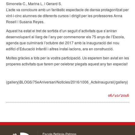
Simoneta C., Marina L. i Gerard S.
L’acte va concloure amb un fantàstic espectacle de dansa protagonitzat per
vint-i-cinc alumnes de diferents cursos i dirigit per les professores Anna
Rosell i Susana Reyes.
Aquest ha estat el tret de sortida d’un seguit d’activitats que s’aniran
desenvolupant al llarg de l’any per commemorar els 75 anys de l’Escola,
agenda que culminarà l’octubre del 2017 amb la inauguració del nou
edifici d’Educació Infantil i altres instal·lacions, ara en construcció.
Moltes gràcies a tots per la vostra participació. Us esperem ben aviat en les
properes activitats que farem per celebrar plegats aquest any tan especial!
{gallery}BLOGS/75eAniversari/Noticies/2016/1006_ActeInaugural{/gallery}
06/10/2016
Escola Betània-Patmos