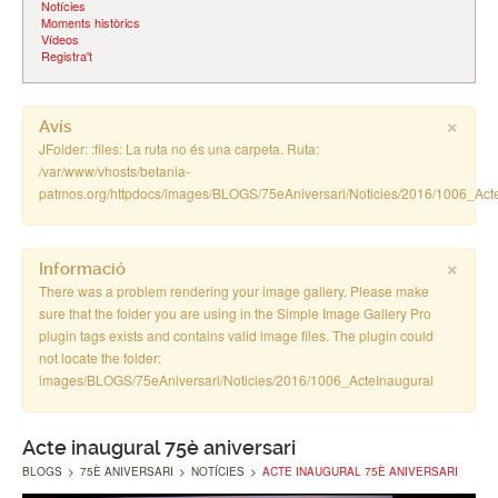
Notícies
Moments històrics
Vídeos
Registra't
×
Avís
JFolder: :files: La ruta no és una carpeta. Ruta:
/var/www/vhosts/betania-
patmos.org/httpdocs/images/BLOGS/75eAniversari/Noticies/2016/1006_Act
×
Informació
There was a problem rendering your image gallery. Please make
sure that the folder you are using in the Simple Image Gallery Pro
plugin tags exists and contains valid image files. The plugin could
not locate the folder:
images/BLOGS/75eAniversari/Noticies/2016/1006_ActeInaugural
Acte inaugural 75è aniversari
BLOGS
>
75È ANIVERSARI
>
NOTÍCIES
>
ACTE INAUGURAL 75È ANIVERSARI