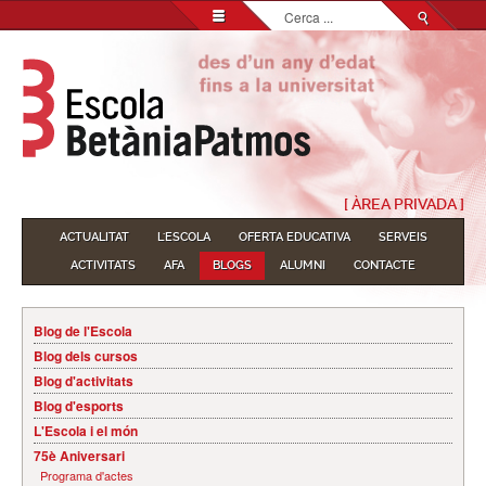
Cerca
...
[ ÀREA PRIVADA ]
ACTUALITAT
L'ESCOLA
OFERTA EDUCATIVA
SERVEIS
ACTIVITATS
AFA
BLOGS
ALUMNI
CONTACTE
Blog de l'Escola
Blog dels cursos
Blog d'activitats
Blog d'esports
L'Escola i el món
75è Aniversari
Programa d'actes