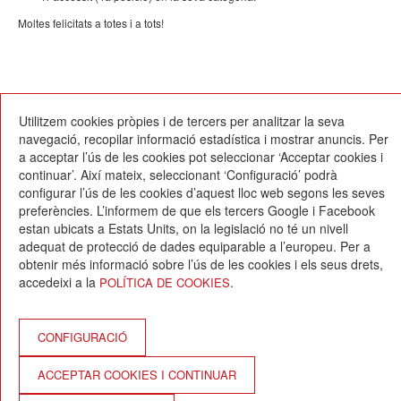
Moltes felicitats a totes i a tots!
16/06/2021
Utilitzem cookies pròpies i de tercers per analitzar la seva
navegació, recopilar informació estadística i mostrar anuncis. Per
a acceptar l’ús de les cookies pot seleccionar ‘Acceptar cookies i
continuar’. Així mateix, seleccionant ‘Configuració’ podrà
configurar l’ús de les cookies d’aquest lloc web segons les seves
preferències. L’informem de que els tercers Google i Facebook
estan ubicats a Estats Units, on la legislació no té un nivell
Escola Betània-Patmos
adequat de protecció de dades equiparable a l’europeu. Per a
C. Montevideo, 13
obtenir més informació sobre l’ús de les cookies i els seus drets,
08034 Barcelona
accedeixi a la
.
POLÍTICA DE COOKIES
T. 932 521 900
info@betania-patmos.org
Crèdits:
CONFIGURACIÓ
Arquitectura i disseny:
ACCEPTAR COOKIES I CONTINUAR
www.pixtin.es