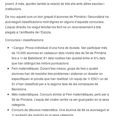
jovent. A més, aporten també la relació de tots ells amb altres escoles i
institucions.
De nou aquest curs un bon grapat d’alumnes de Primària i Secundària ha
aconseguit classificacions molt dignes en alguns d’aquests concursos.
L’equip directiu ha volgut felicitar-los fent-ne un reconeixement a tots
plegats a l’amfiteatre de l’Escola.
Concursos i classificacions:
• Cangur. Prova individual d’una hora de durada. Van participar més
de 10.000 alumnes en cadascun dels nivells des de 5è de Primària
fins a 1r de Batxillerat; 61 dels nostres han quedat entre el 6% dels
que han obtingut les millors puntuacions.
Fem matemàtiques. Durant tres mesos, grups de tres o quatre
alumnes han de resoldre tres problemes i elaborar un dossier on
especifiquen el procés que han realitzat. Un equip de 1r ESO i un de
2n s’han classificat per a la segona fase de les comarques de
Barcelona.
Més matemàtiques. Concurs similar al Fem matemàtiques, però per a
5è de Primària. L’equip del nostre centre va ser guanyador en la seva
categoria.
Concurs de dibuixos matemàtics. Una alumna de 6è va aconseguir el
1r accèssit (4a posició) en la seva categoria.