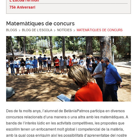
L'Escola i el món
75è Aniversari
Matemàtiques de concurs
BLOGS
>
BLOG DE L'ESCOLA
>
NOTÍCIES
>
MATEMÀTIQUES DE CONCURS
Des de fa molts anys, l’alumnat de BetàniaPatmos participa en diversos
concursos relacionats d’una manera o una altra amb les matemàtiques. A
banda de l’interès lúdic en les activitats competitives, les propostes que
escollim tenen un enfocament molt global i competencial de la matèria,
amb la qual cosa enriquim així les possibilitats d’aprenentatge del nostre