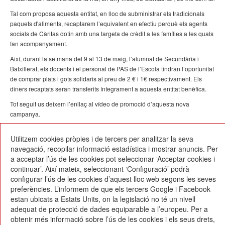
Tal com proposa aquesta entitat, en lloc de subministrar els tradicionals
paquets d'aliments, recaptarem l’equivalent en efectiu perquè els agents
socials de Càritas dotin amb una targeta de crèdit a les famílies a les quals
fan acompanyament.
Així, durant la setmana del 9 al 13 de maig, l’alumnat de Secundària i
Batxillerat, els docents i el personal de PAS de l’Escola tindran l’oportunitat
de comprar plats i gots solidaris al preu de 2 € i 1€ respectivament. Els
diners recaptats seran transferits íntegrament a aquesta entitat benèfica.
Tot seguit us deixem l’enllaç al vídeo de promoció d’aquesta nova
campanya.
05/05/2022
Utilitzem cookies pròpies i de tercers per analitzar la seva
navegació, recopilar informació estadística i mostrar anuncis. Per
a acceptar l’ús de les cookies pot seleccionar ‘Acceptar cookies i
continuar’. Així mateix, seleccionant ‘Configuració’ podrà
configurar l’ús de les cookies d’aquest lloc web segons les seves
preferències. L’informem de que els tercers Google i Facebook
estan ubicats a Estats Units, on la legislació no té un nivell
Escola Betània-Patmos
adequat de protecció de dades equiparable a l’europeu. Per a
C. Montevideo, 13
obtenir més informació sobre l’ús de les cookies i els seus drets,
08034 Barcelona