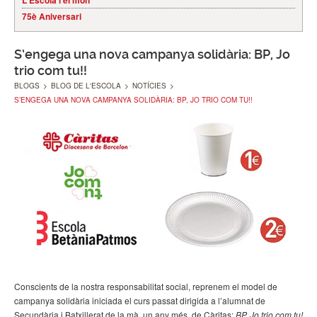
L'Escola i el món
75è Aniversari
S’engega una nova campanya solidària: BP, Jo
trio com tu!!
BLOGS
>
BLOG DE L'ESCOLA
>
NOTÍCIES
>
S’ENGEGA UNA NOVA CAMPANYA SOLIDÀRIA: BP, JO TRIO COM TU!!
Conscients de la nostra responsabilitat social, reprenem el model de
campanya solidària iniciada el curs passat dirigida a l’alumnat de
Secundària i Batxillerat de la mà, un any més, de Càritas:
BP, Jo trio com tu!