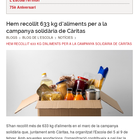
L'Escola i el món
75è Aniversari
Hem recollit 633 kg d’aliments per a la
campanya solidària de Càritas
BLOGS
>
BLOG DE L'ESCOLA
>
NOTÍCIES
>
HEM RECOLLIT 633 KG D’ALIMENTS PER A LA CAMPANYA SOLIDÀRIA DE CÀRITAS
S'han recollit més de 633 kg d'aliments en el marc de la campanya
solidària que, juntament amb Càritas, ha organitzat l'Escola del 5 al 9 de
febrer. Amb aquestes aportacions, l'organització contribueix a pal·liar la