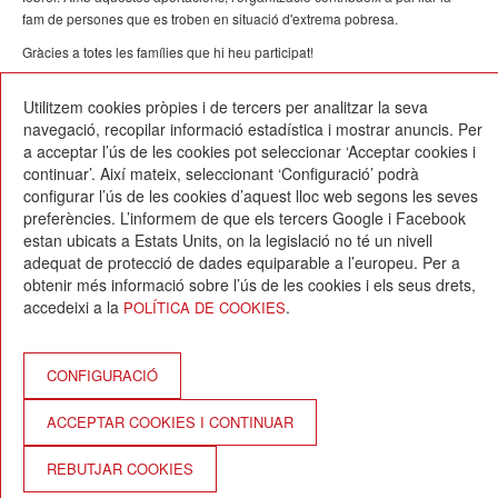
fam de persones que es troben en situació d'extrema pobresa.
Gràcies a totes les famílies que hi heu participat!
26/02/2024
Utilitzem cookies pròpies i de tercers per analitzar la seva
navegació, recopilar informació estadística i mostrar anuncis. Per
a acceptar l’ús de les cookies pot seleccionar ‘Acceptar cookies i
continuar’. Així mateix, seleccionant ‘Configuració’ podrà
configurar l’ús de les cookies d’aquest lloc web segons les seves
preferències. L’informem de que els tercers Google i Facebook
estan ubicats a Estats Units, on la legislació no té un nivell
Escola Betània-Patmos
adequat de protecció de dades equiparable a l’europeu. Per a
C. Montevideo, 13
obtenir més informació sobre l’ús de les cookies i els seus drets,
08034 Barcelona
accedeixi a la
.
POLÍTICA DE COOKIES
T. 932 521 900
info@betania-patmos.org
Crèdits:
CONFIGURACIÓ
Arquitectura i disseny:
ACCEPTAR COOKIES I CONTINUAR
www.pixtin.es
Programació:
REBUTJAR COOKIES
www.gna.es