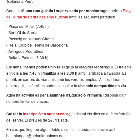
‘Betània a Peu’.
Cada matí,
una ruta guiada i supervisada per monitoratge
uneix la
Plaça
del Mirall de Pedralbes amb l'Escola
amb les següents parades:
- Plaça del Mirall (7.45 h)
- Sant Ot de Sarrià
- Passeig de Manuel Girona
- Reial Club de Tennis de Barcelona
- Avinguda Pedralbes
- BetàniaPatmos (8.30 h)
Els nens i nenes poden unir-se al grup al llarg del recorregut
. El trajecte
s’inicia a les 7.45 h i finalitza a les 8.30 h
amb l’arribada a l’Escola. Es
prioritzen carrers de vianants amb les voreres amples. A més, durant el
recorregut, les famílies poden consultar la
ubicació compartida en viu
.
Aquesta activitat és per a
alumnes d’Educació Primària
i disposa d’un
nombre limitat de places.
Cal fer la
inscripció en aquest enllaç
,
indicant els dies en què es farà ús
del servei. El preu és de 2€ / trajecte.
En cas que tingueu algun dubte o consulta, podeu contactar amb
betaniaapeu@betania-patmos.org.