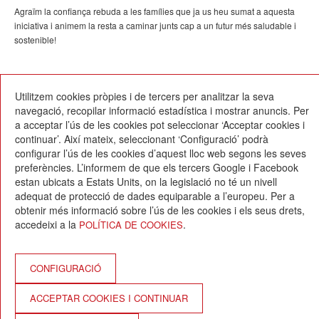
Agraïm la confiança rebuda a les famílies que ja us heu sumat a aquesta
iniciativa i animem la resta a caminar junts cap a un futur més saludable i
sostenible!
24/07/2024
Utilitzem cookies pròpies i de tercers per analitzar la seva
navegació, recopilar informació estadística i mostrar anuncis. Per
a acceptar l’ús de les cookies pot seleccionar ‘Acceptar cookies i
continuar’. Així mateix, seleccionant ‘Configuració’ podrà
configurar l’ús de les cookies d’aquest lloc web segons les seves
preferències. L’informem de que els tercers Google i Facebook
estan ubicats a Estats Units, on la legislació no té un nivell
Escola Betània-Patmos
adequat de protecció de dades equiparable a l’europeu. Per a
C. Montevideo, 13
obtenir més informació sobre l’ús de les cookies i els seus drets,
08034 Barcelona
accedeixi a la
.
POLÍTICA DE COOKIES
T. 932 521 900
info@betania-patmos.org
Crèdits:
CONFIGURACIÓ
Arquitectura i disseny:
ACCEPTAR COOKIES I CONTINUAR
www.pixtin.es