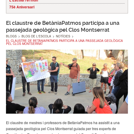
L'Escola i el món
75è Aniversari
El claustre de BetàniaPatmos participa a una
passejada geològica pel Clos Montserrat
BLOGS
>
BLOG DE L'ESCOLA
>
NOTÍCIES
>
EL CLAUSTRE DE BETÀNIAPATMOS PARTICIPA A UNA PASSEJADA GEOLÒGICA
PEL CLOS MONTSERRAT
El claustre de mestres i professors de BetàniaPatmos ha assistit a una
passejada geològica pel Clos Montserrat guiada per tres experts de