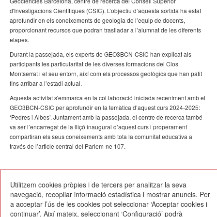
Geociències Barcelona, centre de recerca del Consell Superior
d'Investigacions Científiques (CSIC). L’objectiu d’aquesta sortida ha estat
aprofundir en els coneixements de geologia de l’equip de docents,
proporcionant recursos que podran traslladar a l’alumnat de les diferents
etapes.
Durant la passejada, els experts de GEO3BCN-CSIC han explicat als
participants les particularitat de les diverses formacions del Clos
Montserrat i el seu entorn, així com els processos geològics que han patit
fins arribar a l’estadi actual.
Aquesta activitat s'emmarca en la col·laboració iniciada recentment amb el
GEO3BCN-CSIC per aprofundir en la temàtica d’aquest curs 2024-2025:
‘Pedres i Albes’. Juntament amb la passejada, el centre de recerca també
va ser l’encarregat de la lliçó inaugural d’aquest curs i properament
compartiran els seus coneixements amb tota la comunitat educativa a
través de l’article central del Parlem-ne 107.
11/10/2024
Utilitzem cookies pròpies i de tercers per analitzar la seva
navegació, recopilar informació estadística i mostrar anuncis. Per
a acceptar l’ús de les cookies pot seleccionar ‘Acceptar cookies i
continuar’. Així mateix, seleccionant ‘Configuració’ podrà