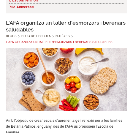
L'Escola i el món
75è Aniversari
L'AFA organitza un taller d'esmorzars i berenars
saludables
BLOGS
>
BLOG DE L'ESCOLA
>
NOTÍCIES
>
L'AFA ORGANITZA UN TALLER D'ESMORZARS I BERENARS SALUDABLES
Amb l'objectiu de crear espais d'aprenentatge i reflexió per a les famílies
de BetàniaPatmos, enguany, des de l'AFA us proposem l'Escola de
Famílies.