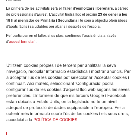
La primera de les activitats serà el
Taller d’esmorzars i berenars
, a càrrec
de professionals d'Eurest. L'activitat tindrà lloc el pròxim
23 de gener a les
18 h al menjador de Primària i Secundària
i té com a objectiu oferir idees
d'àpats fàcils i saludables per abans i després de l'escola.
Per participar en el taller, si us plau, confirmeu l’assistència a través
d’
aquest formulari
.
13/01/2025
Utilitzem cookies pròpies i de tercers per analitzar la seva
navegació, recopilar informació estadística i mostrar anuncis. Per
a acceptar l’ús de les cookies pot seleccionar ‘Acceptar cookies i
continuar’. Així mateix, seleccionant ‘Configuració’ podrà
configurar l’ús de les cookies d’aquest lloc web segons les seves
preferències. L’informem de que els tercers Google i Facebook
estan ubicats a Estats Units, on la legislació no té un nivell
Escola Betània-Patmos
adequat de protecció de dades equiparable a l’europeu. Per a
C. Montevideo, 13
obtenir més informació sobre l’ús de les cookies i els seus drets,
08034 Barcelona
accedeixi a la
.
POLÍTICA DE COOKIES
T. 932 521 900
info@betania-patmos.org
Crèdits: