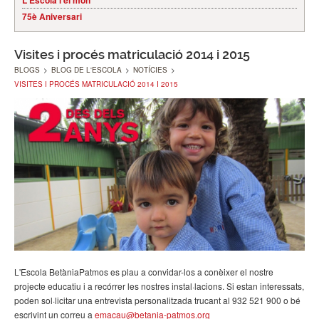
L'Escola i el món
75è Aniversari
Visites i procés matriculació 2014 i 2015
BLOGS
>
BLOG DE L'ESCOLA
>
NOTÍCIES
>
VISITES I PROCÉS MATRICULACIÓ 2014 I 2015
L'Escola BetàniaPatmos es plau a convidar-los a conèixer el nostre
projecte educatiu i a recórrer les nostres instal·lacions. Si estan interessats,
poden sol·licitar una entrevista personalitzada trucant al 932 521 900 o bé
escrivint un correu a
emacau@betania-patmos.org