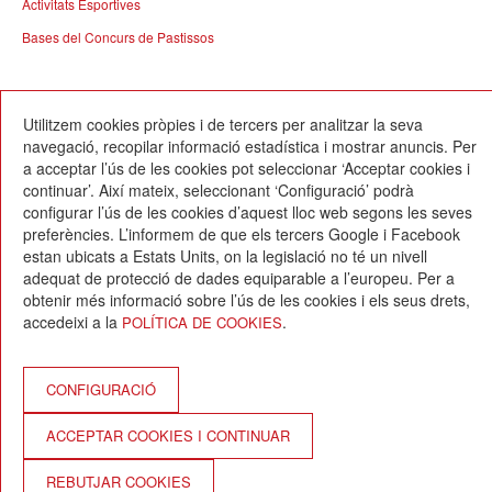
Activitats Esportives
Bases del Concurs de Pastissos
06/05/2017
Utilitzem cookies pròpies i de tercers per analitzar la seva
navegació, recopilar informació estadística i mostrar anuncis. Per
a acceptar l’ús de les cookies pot seleccionar ‘Acceptar cookies i
continuar’. Així mateix, seleccionant ‘Configuració’ podrà
configurar l’ús de les cookies d’aquest lloc web segons les seves
preferències. L’informem de que els tercers Google i Facebook
estan ubicats a Estats Units, on la legislació no té un nivell
Escola Betània-Patmos
adequat de protecció de dades equiparable a l’europeu. Per a
C. Montevideo, 13
obtenir més informació sobre l’ús de les cookies i els seus drets,
08034 Barcelona
accedeixi a la
.
POLÍTICA DE COOKIES
T. 932 521 900
info@betania-patmos.org
Crèdits:
CONFIGURACIÓ
Arquitectura i disseny:
ACCEPTAR COOKIES I CONTINUAR
www.pixtin.es
Programació:
REBUTJAR COOKIES