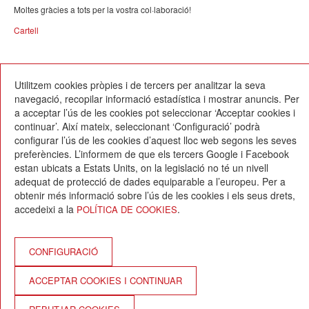
Moltes gràcies a tots per la vostra col·laboració!
Cartell
20/11/2017
Utilitzem cookies pròpies i de tercers per analitzar la seva
navegació, recopilar informació estadística i mostrar anuncis. Per
a acceptar l’ús de les cookies pot seleccionar ‘Acceptar cookies i
continuar’. Així mateix, seleccionant ‘Configuració’ podrà
configurar l’ús de les cookies d’aquest lloc web segons les seves
preferències. L’informem de que els tercers Google i Facebook
estan ubicats a Estats Units, on la legislació no té un nivell
Escola Betània-Patmos
adequat de protecció de dades equiparable a l’europeu. Per a
C. Montevideo, 13
obtenir més informació sobre l’ús de les cookies i els seus drets,
08034 Barcelona
accedeixi a la
.
POLÍTICA DE COOKIES
T. 932 521 900
info@betania-patmos.org
Crèdits:
CONFIGURACIÓ
Arquitectura i disseny:
ACCEPTAR COOKIES I CONTINUAR
www.pixtin.es
Programació: