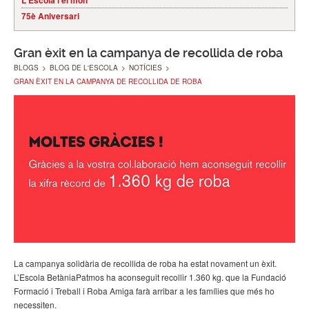
L'Escola i el món
75è Aniversari
Gran èxit en la campanya de recollida de roba
BLOGS
>
BLOG DE L'ESCOLA
>
NOTÍCIES
>
GRAN ÈXIT EN LA CAMPANYA DE RECOLLIDA DE ROBA
La campanya solidària de recollida de roba ha estat novament un èxit.
L’Escola BetàniaPatmos ha aconseguit recollir 1.360 kg. que la Fundació
Formació i Treball i Roba Amiga farà arribar a les famílies que més ho
necessiten.