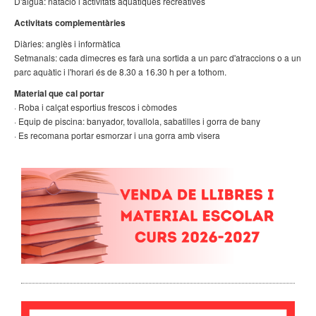
D'aigua: natació i activitats aquàtiques recreatives
Activitats complementàries
Diàries: anglès i informàtica
Setmanals: cada dimecres es farà una sortida a un parc d'atraccions o a un
parc aquàtic i l'horari és de 8.30 a 16.30 h per a tothom.
Material que cal portar
· Roba i calçat esportius frescos i còmodes
· Equip de piscina: banyador, tovallola, sabatilles i gorra de bany
· Es recomana portar esmorzar i una gorra amb visera