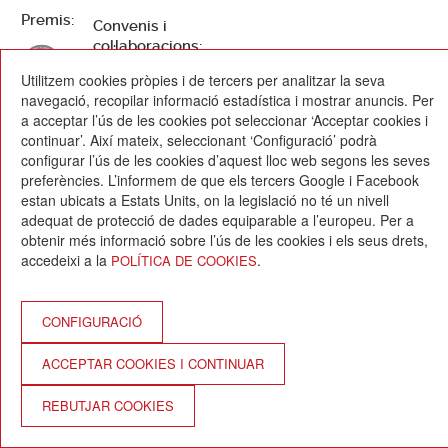
Premis:
Convenis i
col·laboracions:
Utilitzem cookies pròpies i de tercers per analitzar la seva
navegació, recopilar informació estadística i mostrar anuncis. Per
a acceptar l’ús de les cookies pot seleccionar ‘Acceptar cookies i
continuar’. Així mateix, seleccionant ‘Configuració’ podrà
configurar l’ús de les cookies d’aquest lloc web segons les seves
preferències. L’informem de que els tercers Google i Facebook
estan ubicats a Estats Units, on la legislació no té un nivell
Escola Betània-Patmos
adequat de protecció de dades equiparable a l’europeu. Per a
C. Montevideo, 13
obtenir més informació sobre l’ús de les cookies i els seus drets,
08034 Barcelona
accedeixi a la
.
POLÍTICA DE COOKIES
T. 932 521 900
info@betania-patmos.org
Crèdits:
CONFIGURACIÓ
Arquitectura i disseny:
ACCEPTAR COOKIES I CONTINUAR
www.pixtin.es
Programació:
REBUTJAR COOKIES
www.gna.es