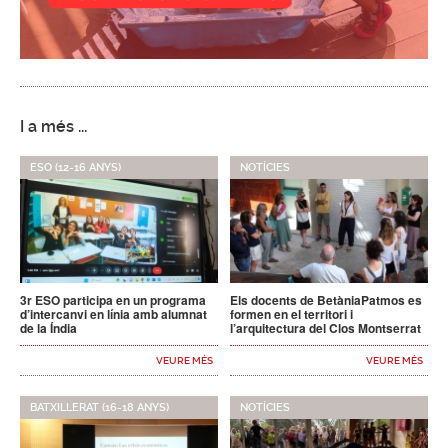
I a més ...
ESO (12-16 ANYS)
NOTÍCIES
3r ESO participa en un programa
Els docents de BetàniaPatmos es
d’intercanvi en línia amb alumnat
formen en el territori i
de la Índia
l’arquitectura del Clos Montserrat
VEURE MÉS
VEURE MÉS
BATXILLERAT (16-18 ANYS)
NOTÍCIES