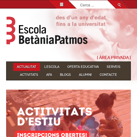
Cerca
...
[ ÀREA PRIVADA ]
ACTUALITAT
L'ESCOLA
OFERTA EDUCATIVA
SERVEIS
ACTIVITATS
AFA
BLOGS
ALUMNI
CONTACTE