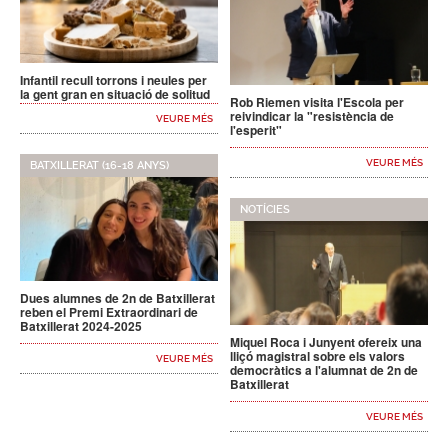
Infantil recull torrons i neules per
la gent gran en situació de solitud
Rob Riemen visita l'Escola per
reivindicar la "resistència de
VEURE MÉS
l'esperit"
VEURE MÉS
BATXILLERAT (16-18 ANYS)
NOTÍCIES
Dues alumnes de 2n de Batxillerat
reben el Premi Extraordinari de
Batxillerat 2024-2025
Miquel Roca i Junyent ofereix una
lliçó magistral sobre els valors
VEURE MÉS
democràtics a l'alumnat de 2n de
Batxillerat
VEURE MÉS