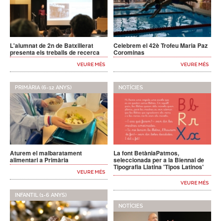
L'alumnat de 2n de Batxillerat
Celebrem el 42è Trofeu Maria Paz
presenta els treballs de recerca
Corominas
VEURE MÉS
VEURE MÉS
PRIMÀRIA (6-12 ANYS)
NOTÍCIES
Aturem el malbaratament
La font BetàniaPatmos,
alimentari a Primària
seleccionada per a la Biennal de
Tipografia Llatina 'Tipos Latinos'
VEURE MÉS
VEURE MÉS
INFANTIL (1-6 ANYS)
NOTÍCIES