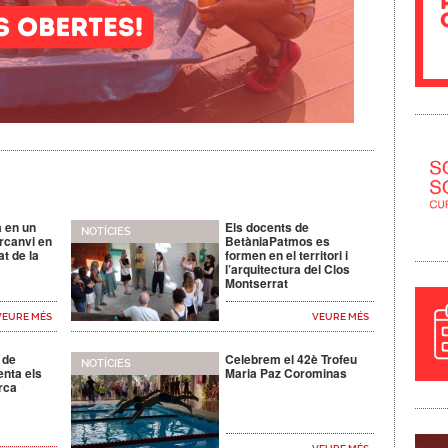
a en un
Els docents de
NOTÍCIES
rcanvi en
BetàniaPatmos es
t de la
formen en el territori i
l’arquitectura del Clos
Montserrat
VEURE MÉS
VEURE MÉS
 de
Celebrem el 42è Trofeu
NOTÍCIES
enta els
Maria Paz Corominas
rca