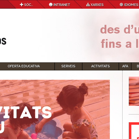
SÓC...
INTRANET
XARXES
IDIOMES
OFERTA EDUCATIVA
SERVEIS
ACTIVITATS
AFA