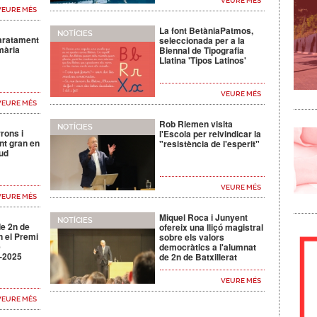
VEURE MÉS
VEURE MÉS
La font BetàniaPatmos,
NOTÍCIES
aratament
seleccionada per a la
mària
Biennal de Tipografia
Llatina 'Tipos Latinos'
VEURE MÉS
VEURE MÉS
Rob Riemen visita
NOTÍCIES
rrons i
l'Escola per reivindicar la
nt gran en
"resistència de l'esperit"
tud
VEURE MÉS
VEURE MÉS
Miquel Roca i Junyent
NOTÍCIES
e 2n de
ofereix una lliçó magistral
n el Premi
sobre els valors
e
democràtics a l'alumnat
4-2025
de 2n de Batxillerat
VEURE MÉS
VEURE MÉS