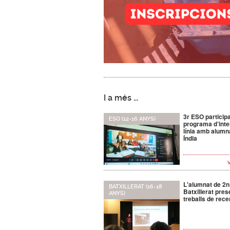
I a més ...
3r ESO particip
ESO (12-16 ANYS)
programa d’inte
línia amb alumna
Índia
L'alumnat de 2n
BATXILLERAT (16-18
Batxillerat pres
ANYS)
treballs de rece