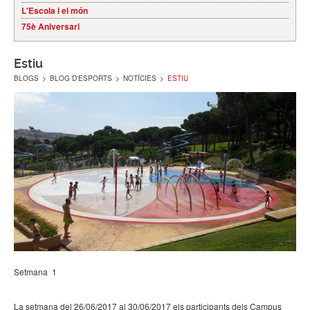
L'Escola i el món
75è Aniversari
Estiu
BLOGS
>
BLOG D'ESPORTS
>
NOTÍCIES
>
ESTIU
Setmana 1
La setmana del 26/06/2017 al 30/06/2017 els participants dels Campus