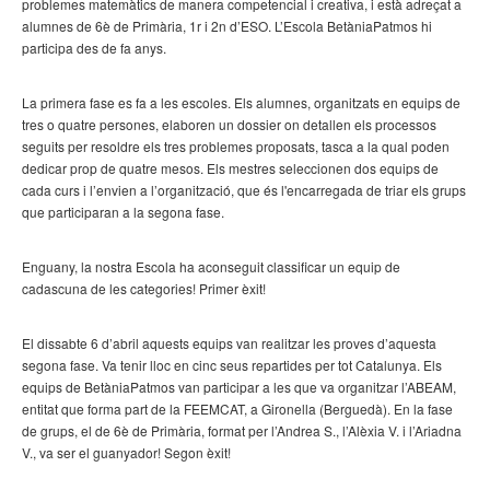
problemes matemàtics de manera competencial i creativa, i està adreçat a
alumnes de 6è de Primària, 1r i 2n d’ESO. L’Escola BetàniaPatmos hi
participa des de fa anys.
La primera fase es fa a les escoles. Els alumnes, organitzats en equips de
tres o quatre persones, elaboren un dossier on detallen els processos
seguits per resoldre els tres problemes proposats, tasca a la qual poden
dedicar prop de quatre mesos. Els mestres seleccionen dos equips de
cada curs i l’envien a l’organització, que és l'encarregada de triar els grups
que participaran a la segona fase.
Enguany, la nostra Escola ha aconseguit classificar un equip de
cadascuna de les categories! Primer èxit!
El dissabte 6 d’abril aquests equips van realitzar les proves d’aquesta
segona fase. Va tenir lloc en cinc seus repartides per tot Catalunya. Els
equips de BetàniaPatmos van participar a les que va organitzar l’ABEAM,
entitat que forma part de la FEEMCAT, a Gironella (Berguedà). En la fase
de grups, el de 6è de Primària, format per l’Andrea S., l’Alèxia V. i l’Ariadna
V., va ser el guanyador! Segon èxit!