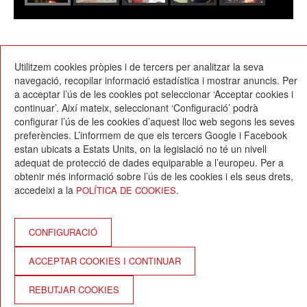
11/04/2019
Utilitzem cookies pròpies i de tercers per analitzar la seva
navegació, recopilar informació estadística i mostrar anuncis. Per
a acceptar l’ús de les cookies pot seleccionar ‘Acceptar cookies i
continuar’. Així mateix, seleccionant ‘Configuració’ podrà
configurar l’ús de les cookies d’aquest lloc web segons les seves
preferències. L’informem de que els tercers Google i Facebook
estan ubicats a Estats Units, on la legislació no té un nivell
Escola Betània-Patmos
adequat de protecció de dades equiparable a l’europeu. Per a
C. Montevideo, 13
obtenir més informació sobre l’ús de les cookies i els seus drets,
08034 Barcelona
accedeixi a la
.
POLÍTICA DE COOKIES
T. 932 521 900
info@betania-patmos.org
Crèdits:
CONFIGURACIÓ
Arquitectura i disseny:
ACCEPTAR COOKIES I CONTINUAR
www.pixtin.es
Programació:
REBUTJAR COOKIES
www.gna.es