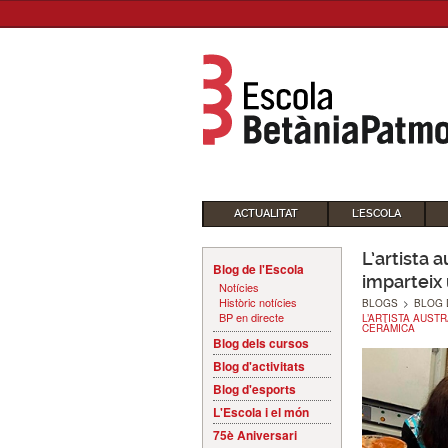
ACTUALITAT
L'ESCOLA
L’artista 
Blog de l'Escola
imparteix 
Notícies
Històric notícies
BLOGS
>
BLOG 
BP en directe
L’ARTISTA AUSTR
CERÀMICA
Blog dels cursos
Blog d'activitats
Blog d'esports
L'Escola i el món
75è Aniversari