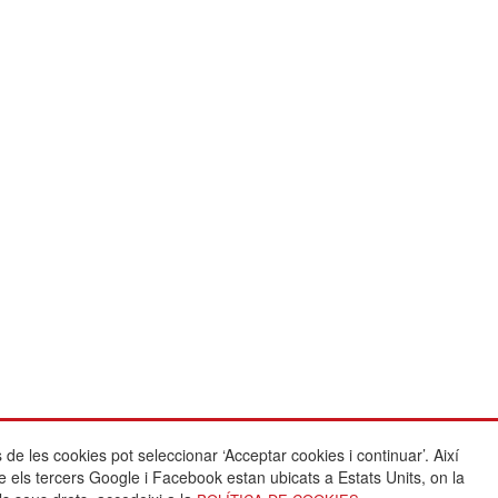
 de les cookies pot seleccionar ‘Acceptar cookies i continuar’. Així
Crèdits:
e els tercers Google i Facebook estan ubicats a Estats Units, on la
ies