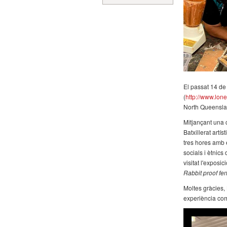
El passat 14 de
(
http://www.lon
North Queensla
Mitjançant una 
Batxillerat artí
tres hores amb e
socials i ètnic
visitat l'exposic
Rabbit proof fe
Moltes gràcies,
experiència com 