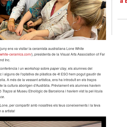
 juny ens va visitar la ceramista australiana Lone White
ewhite-ceramics.com/
), presidenta de la Visual Arts Association of Far
nd Inc.
conferència i un
workshop
sobre
paper clay
, els alumnes del
stic i alguns de l'optativa de plàstica de 4t ESO hem pogut gaudir de
lla. A més de la vessant artística, ens ha introduït en els traços
s de la cultura aborigen d’Austràlia. Prèviament els alumnes havíem
ió
Traços
al Museu Etnològic de Barcelona i havíem vist la pel·lícula
nce
.
 Lone, per compartir amb nosaltres els teus coneixements i la teva
a artista!