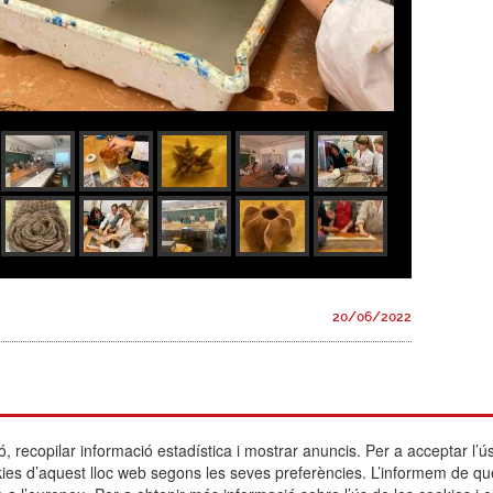
20/06/2022
ó, recopilar informació estadística i mostrar anuncis. Per a acceptar l’ús
Actualitat
Escola Betània-Patmos
Avís legal
okies d’aquest lloc web segons les seves preferències. L’informem de qu
L'escola
C. Montevideo, 13
Política de cook