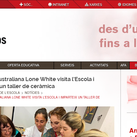
SÓC...
INTRANET
XARXES
IDIOMES
OFERTA EDUCATIVA
SERVEIS
ACTIVITATS
AFA
australiana Lone White visita l’Escola i
un taller de ceràmica
DE L'ESCOLA
>
NOTÍCIES
>
ALIANA LONE WHITE VISITA L’ESCOLA I IMPARTEIX UN TALLER DE