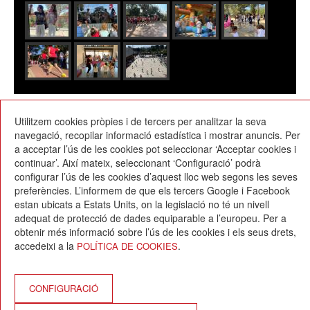
08/05/2023
Utilitzem cookies pròpies i de tercers per analitzar la seva
navegació, recopilar informació estadística i mostrar anuncis. Per
a acceptar l’ús de les cookies pot seleccionar ‘Acceptar cookies i
continuar’. Així mateix, seleccionant ‘Configuració’ podrà
configurar l’ús de les cookies d’aquest lloc web segons les seves
preferències. L’informem de que els tercers Google i Facebook
estan ubicats a Estats Units, on la legislació no té un nivell
Escola Betània-Patmos
adequat de protecció de dades equiparable a l’europeu. Per a
C. Montevideo, 13
obtenir més informació sobre l’ús de les cookies i els seus drets,
08034 Barcelona
accedeixi a la
.
POLÍTICA DE COOKIES
T. 932 521 900
info@betania-patmos.org
Crèdits:
CONFIGURACIÓ
Arquitectura i disseny: