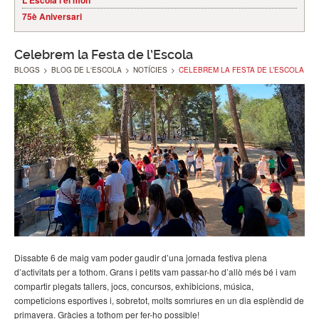
L'Escola i el món
75è Aniversari
Celebrem la Festa de l’Escola
BLOGS
>
BLOG DE L'ESCOLA
>
NOTÍCIES
>
CELEBREM LA FESTA DE L’ESCOLA
Dissabte 6 de maig vam poder gaudir d’una jornada festiva plena
d’activitats per a tothom. Grans i petits vam passar-ho d’allò més bé i vam
compartir plegats tallers, jocs, concursos, exhibicions, música,
competicions esportives i, sobretot, molts somriures en un dia esplèndid de
primavera. Gràcies a tothom per fer-ho possible!