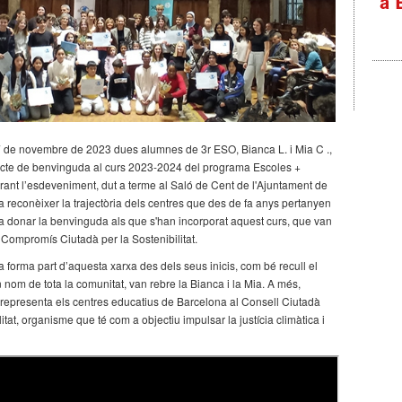
7 de novembre de 2023 dues alumnes de 3r ESO, Bianca L. i Mia C .,
l'acte de benvinguda al curs 2023-2024 del programa Escoles +
rant l’esdeveniment, dut a terme al Saló de Cent de l'Ajuntament de
a reconèixer la trajectòria dels centres que des de fa anys pertanyen
 va donar la benvinguda als que s'han incorporat aquest curs, que van
 Compromís Ciutadà per la Sostenibilitat.
 forma part d’aquesta xarxa des dels seus inicis, com bé recull el
 nom de tota la comunitat, van rebre la Bianca i la Mia. A més,
epresenta els centres educatius de Barcelona al Consell Ciutadà
litat, organisme que té com a objectiu impulsar la justícia climàtica i