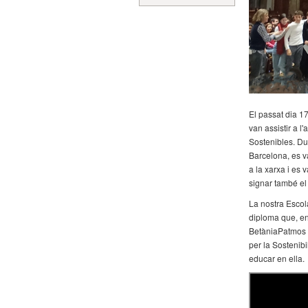
El passat dia 1
van assistir a 
Sostenibles. Du
Barcelona, es v
a la xarxa i es
signar també el
La nostra Escola
diploma que, en
BetàniaPatmos r
per la Sostenibi
educar en ella.