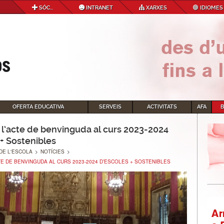
SÓC...
INTRANET
XARXES
IDIOMES
OFERTA EDUCATIVA
SERVEIS
ACTIVITATS
AFA
a l’acte de benvinguda al curs 2023-2024
 + Sostenibles
DE L'ESCOLA
>
NOTÍCIES
>
CTE DE BENVINGUDA AL CURS 2023-2024 D’ESCOLES + SOSTENIBLES