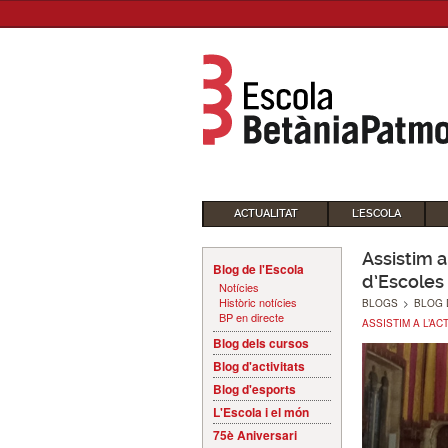
ACTUALITAT
L'ESCOLA
Assistim 
Blog de l'Escola
d’Escoles
Notícies
Històric notícies
BLOGS
>
BLOG 
BP en directe
ASSISTIM A L’A
Blog dels cursos
Blog d'activitats
Blog d'esports
L'Escola i el món
75è Aniversari