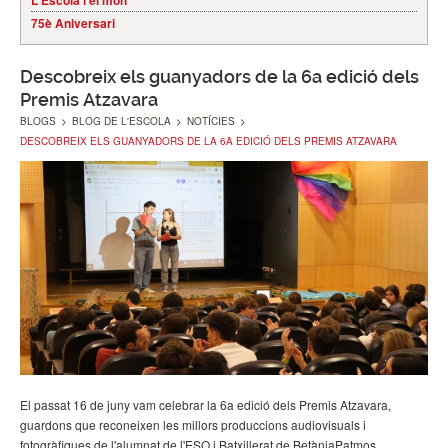
L'Escola i el món
75è Aniversari
Descobreix els guanyadors de la 6a edició dels
Premis Atzavara
BLOGS
>
BLOG DE L'ESCOLA
>
NOTÍCIES
>
DESCOBREIX ELS GUANYADORS DE LA 6A EDICIÓ DELS PREMIS ATZAVARA
El passat 16 de juny vam celebrar la 6a edició dels Premis Atzavara,
guardons que reconeixen les millors produccions audiovisuals i
fotogràfiques de l'alumnat de l'ESO i Batxillerat de BetàniaPatmos.