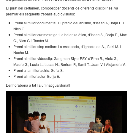
El jurat del certamen, compost per docents de diferents disciplines, va
premiar els següents treballs audiovisuals:
Premi al millor documental: El precio del abismo, d’Isaac A, Borja E. i
Nico G.
Premi al millor curtmetratge: La balanza ética, d’Isaac A., Borja E., Max
G., Nico G. i Tomàs M.
Premi al millor stop motion: La escapada, d’Ignacio de A., Iñaki M. i
Nacho M.
Premi al millor videoclip: Gangman Style-PSY, d’Erna B., Aleix G.,
Mauro G., Lucia L., Lucas N., Bertran P., Santi T., Joan V. i Alejandra V.
Premi a la millor actriu: Sofia S.
Premi al millor actor: Borja E.
L’enhorabona a tot l’alumnat guardonat!