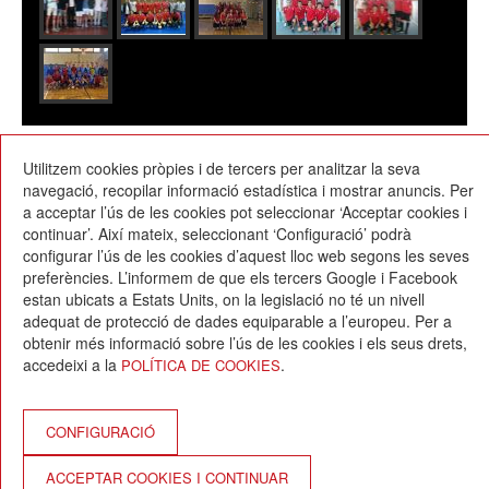
04/07/2017
Utilitzem cookies pròpies i de tercers per analitzar la seva
navegació, recopilar informació estadística i mostrar anuncis. Per
a acceptar l’ús de les cookies pot seleccionar ‘Acceptar cookies i
continuar’. Així mateix, seleccionant ‘Configuració’ podrà
configurar l’ús de les cookies d’aquest lloc web segons les seves
preferències. L’informem de que els tercers Google i Facebook
estan ubicats a Estats Units, on la legislació no té un nivell
Escola Betània-Patmos
adequat de protecció de dades equiparable a l’europeu. Per a
C. Montevideo, 13
obtenir més informació sobre l’ús de les cookies i els seus drets,
08034 Barcelona
accedeixi a la
.
POLÍTICA DE COOKIES
T. 932 521 900
info@betania-patmos.org
Crèdits:
CONFIGURACIÓ
Arquitectura i disseny:
ACCEPTAR COOKIES I CONTINUAR
www.pixtin.es