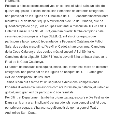
importants.
Pel que fa a les seccions esportives, en concret el futbol sala, un total de
quinze equips de l’Escola, masculins i femenins de diferents categories,
han participat en les lligues de futbol sala del CEEB tot obtenint excel·lents
resultats. Cal destacar l’equip Aleví femení A de 6è de Primària, que ha
quedat campió de grup, i els equips Preinfantil A masculí de 1r i 2n ESO i
l’Infantil A masculí de 3r i 4t ESO, que han quedat també campions dels
seus respectius grups a la lliga CEEB. Quant als cincs equips que
participen a la competició federada de la Federació Catalana de Futbol
Sala, dos equips masculins, l’Aleví i el Cadet, s’han proclamat Campions
de la Copa Catalunya; dos equips més, el Juvenil A i el Sènior A,
Campions de la Lliga 2016/2017 i l’equip Juvenil B ha arribat a disputar la
Final de la Copa Catalunya.
Si parlem de bàsquet, cinc equips, masculins, femenins i mixts de diferents
categories, han participat en les lligues de bàsquet del CEEB amb gran
èxit de participació i de resultats.
També s’han dut a terme tot un seguit de exhibicions, competicions i
trobades diverses d’altres esports com ara l’ultimate, la natació, el judo o el
golbol, amb gran èxit de participació i de resultats.
Per últim, el Departament també ha organitzat aquest curs el Xè Festival de
Dansa amb una gran implicació per part de tots, com demostra el fet que,
per primera vegada, s’ha aconseguit omplir de gom a gom el Teatre-
Auditori de Sant Cugat.