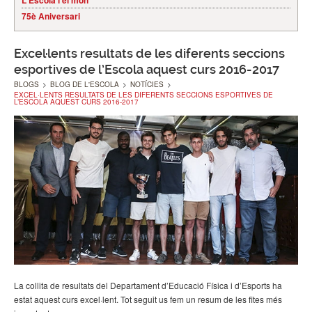
L'Escola i el món
75è Aniversari
Excel·lents resultats de les diferents seccions
esportives de l’Escola aquest curs 2016-2017
BLOGS
>
BLOG DE L'ESCOLA
>
NOTÍCIES
>
EXCEL·LENTS RESULTATS DE LES DIFERENTS SECCIONS ESPORTIVES DE
L’ESCOLA AQUEST CURS 2016-2017
La collita de resultats del Departament d’Educació Física i d’Esports ha
estat aquest curs excel·lent. Tot seguit us fem un resum de les fites més