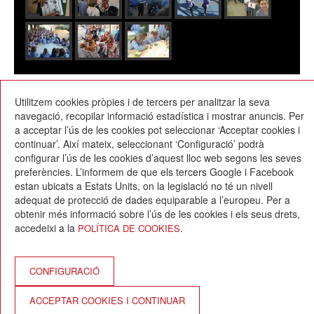
23/11/2017
Utilitzem cookies pròpies i de tercers per analitzar la seva
navegació, recopilar informació estadística i mostrar anuncis. Per
a acceptar l’ús de les cookies pot seleccionar ‘Acceptar cookies i
continuar’. Així mateix, seleccionant ‘Configuració’ podrà
configurar l’ús de les cookies d’aquest lloc web segons les seves
preferències. L’informem de que els tercers Google i Facebook
estan ubicats a Estats Units, on la legislació no té un nivell
Escola Betània-Patmos
adequat de protecció de dades equiparable a l’europeu. Per a
C. Montevideo, 13
obtenir més informació sobre l’ús de les cookies i els seus drets,
08034 Barcelona
accedeixi a la
.
POLÍTICA DE COOKIES
T. 932 521 900
info@betania-patmos.org
Crèdits:
CONFIGURACIÓ
Arquitectura i disseny:
ACCEPTAR COOKIES I CONTINUAR
www.pixtin.es