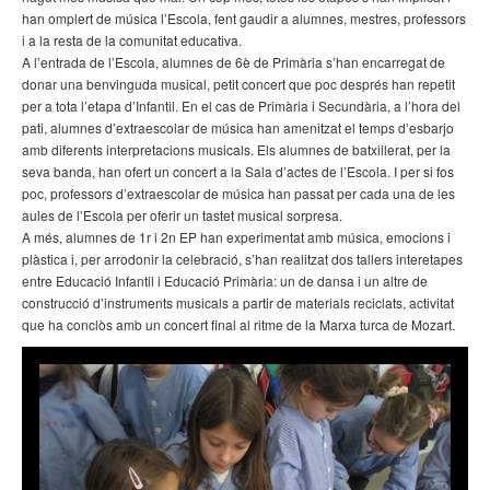
han omplert de música l’Escola, fent gaudir a alumnes, mestres, professors
i a la resta de la comunitat educativa.
A l’entrada de l’Escola, alumnes de 6è de Primària s’han encarregat de
donar una benvinguda musical, petit concert que poc després han repetit
per a tota l’etapa d’Infantil. En el cas de Primària i Secundària, a l’hora del
pati, alumnes d’extraescolar de música han amenitzat el temps d’esbarjo
amb diferents interpretacions musicals. Els alumnes de batxillerat, per la
seva banda, han ofert un concert a la Sala d’actes de l’Escola. I per si fos
poc, professors d’extraescolar de música han passat per cada una de les
aules de l’Escola per oferir un tastet musical sorpresa.
A més, alumnes de 1r i 2n EP han experimentat amb música, emocions i
plàstica i, per arrodonir la celebració, s’han realitzat dos tallers interetapes
entre Educació Infantil i Educació Primària: un de dansa i un altre de
construcció d’instruments musicals a partir de materials reciclats, activitat
que ha conclòs amb un concert final al ritme de la Marxa turca de Mozart.