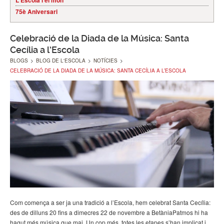
L'Escola i el món
75è Aniversari
Celebració de la Diada de la Música: Santa
Cecília a l’Escola
BLOGS
>
BLOG DE L'ESCOLA
>
NOTÍCIES
>
CELEBRACIÓ DE LA DIADA DE LA MÚSICA: SANTA CECÍLIA A L’ESCOLA
Com comença a ser ja una tradició a l’Escola, hem celebrat Santa Cecília:
des de dilluns 20 fins a dimecres 22 de novembre a BetàniaPatmos hi ha
hagut més música que mai. Un cop més, totes les etapes s’han implicat i