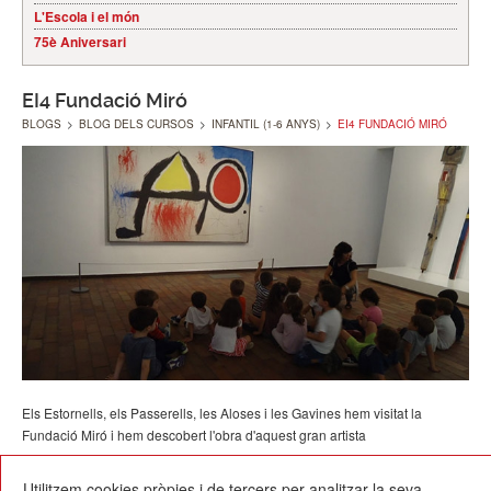
L'Escola i el món
75è Aniversari
EI4 Fundació Miró
BLOGS
>
BLOG DELS CURSOS
>
INFANTIL (1-6 ANYS)
>
EI4 FUNDACIÓ MIRÓ
Els Estornells, els Passerells, les Aloses i les Gavines hem visitat la
Fundació Miró i hem descobert l'obra d'aquest gran artista
21/10/2014
Utilitzem cookies pròpies i de tercers per analitzar la seva