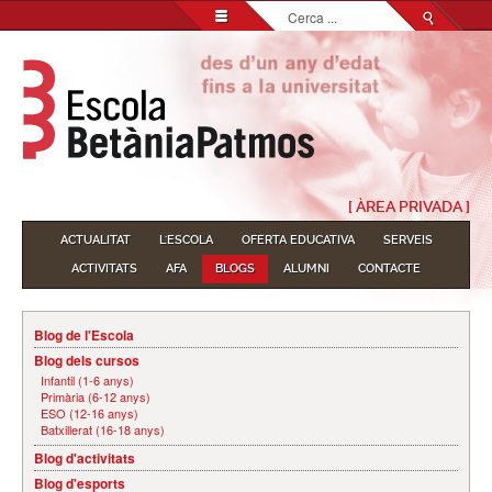
Cerca
...
[ ÀREA PRIVADA ]
ACTUALITAT
L'ESCOLA
OFERTA EDUCATIVA
SERVEIS
ACTIVITATS
AFA
BLOGS
ALUMNI
CONTACTE
Blog de l'Escola
Blog dels cursos
Infantil (1-6 anys)
Primària (6-12 anys)
ESO (12-16 anys)
Batxillerat (16-18 anys)
Blog d'activitats
Blog d'esports