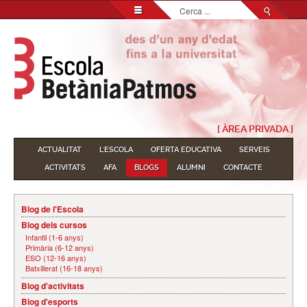
Cerca
...
[ ÀREA PRIVADA ]
ACTUALITAT
L'ESCOLA
OFERTA EDUCATIVA
SERVEIS
ACTIVITATS
AFA
BLOGS
ALUMNI
CONTACTE
Blog de l'Escola
Blog dels cursos
Infantil (1-6 anys)
Primària (6-12 anys)
ESO (12-16 anys)
Batxillerat (16-18 anys)
Blog d'activitats
Blog d'esports