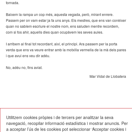
tornada.
Baixem la rampa un cop més, aquesta vegada, però, mirant enrere.
Passem per on vam estar ja fa uns anys. Els mestres, que ens van conèixer
quan no sabíem escriure el nostre nom, ens saluden mentre recordem,
com si fos ahir, aquells dies quan ocupàvem les seves aules.
I arribem al final tot recordant, així, el principi. Ara passem per la porta
verda que ens va veure entrar amb la motxilla vermella de la mà dels pares
i que avui ens veu dir adéu.
No, adéu no, fins aviat.
Mar Vidal de Llobatera
06/06/2016
Utilitzem cookies pròpies i de tercers per analitzar la seva
navegació, recopilar informació estadística i mostrar anuncis. Per
a acceptar l’ús de les cookies pot seleccionar ‘Acceptar cookies i