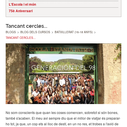
L'Escola i el món
75è Aniversari
Tancant cercles...
BLOGS
>
BLOG DELS CURSOS
>
BATXILLERAT (16-18 ANYS)
>
TANCANT CERCLES...
No som conscients que quan les coses comencen, sobretot si són bones,
també s'acaben. El meu avi sempre diu que el millor de viatjar és preparar-
ho tot, ja que, un cop ets al lloc de destí, en un no res, et trobes a l'avió de