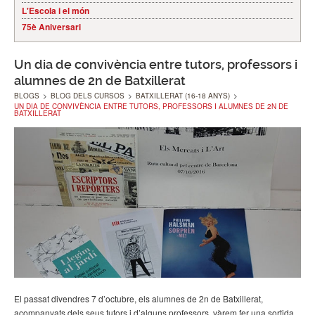
L'Escola i el món
75è Aniversari
Un dia de convivència entre tutors, professors i
alumnes de 2n de Batxillerat
BLOGS
>
BLOG DELS CURSOS
>
BATXILLERAT (16-18 ANYS)
>
UN DIA DE CONVIVÈNCIA ENTRE TUTORS, PROFESSORS I ALUMNES DE 2N DE
BATXILLERAT
El passat divendres 7 d’octubre, els alumnes de 2n de Batxillerat,
acompanyats dels seus tutors i d’alguns professors, vàrem fer una sortida