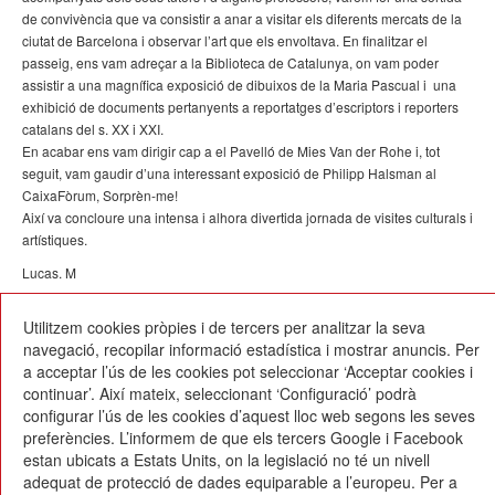
de convivència que va consistir a anar a visitar els diferents mercats de la
ciutat de Barcelona i observar l’art que els envoltava. En finalitzar el
passeig, ens vam adreçar a la Biblioteca de Catalunya, on vam poder
assistir a una magnífica exposició de dibuixos de la Maria Pascual i una
exhibició de documents pertanyents a reportatges d’escriptors i reporters
catalans del s. XX i XXI.
En acabar ens vam dirigir cap a el Pavelló de Mies Van der Rohe i, tot
seguit, vam gaudir d’una interessant exposició de Philipp Halsman al
CaixaFòrum, Sorprèn-me!
Així va concloure una intensa i alhora divertida jornada de visites culturals i
artístiques.
Lucas. M
09/11/2016
Utilitzem cookies pròpies i de tercers per analitzar la seva
navegació, recopilar informació estadística i mostrar anuncis. Per
a acceptar l’ús de les cookies pot seleccionar ‘Acceptar cookies i
continuar’. Així mateix, seleccionant ‘Configuració’ podrà
configurar l’ús de les cookies d’aquest lloc web segons les seves
preferències. L’informem de que els tercers Google i Facebook
estan ubicats a Estats Units, on la legislació no té un nivell
Escola Betània-Patmos
adequat de protecció de dades equiparable a l’europeu. Per a
C. Montevideo, 13