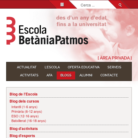
Cerca
...
[ ÀREA PRIVADA ]
ACTUALITAT
L'ESCOLA
OFERTA EDUCATIVA
SERVEIS
ACTIVITATS
AFA
BLOGS
ALUMNI
CONTACTE
Blog de l'Escola
Blog dels cursos
Infantil (1-6 anys)
Primària (6-12 anys)
ESO (12-16 anys)
Batxillerat (16-18 anys)
Blog d'activitats
Blog d'esports